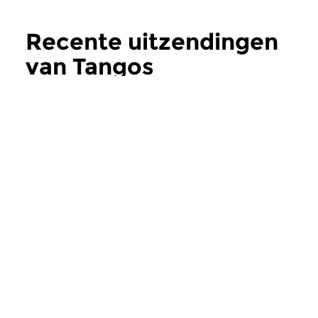
Recente uitzendingen
van Tangos
Despreciados
meer
Wereld
Wereld
|
Tango
Tangos Despreciados
Tangos Despre
vr 21 jun 2024 19:00 uur
vr 19 apr 2024 19
Afleverting 26 van Tangos
Aflevering 24 van Ta
Despreciados, een
Despreciados, een
tangoprogramma van Chris...
tangoprogramma van 