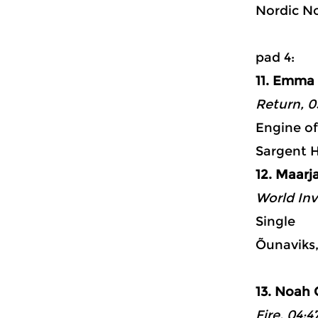
Nordic No
p
11. Emma
Return, 0
Engine of
Sargent 
12. Maar
World Inv
Single
Õunaviks
13. Noah
Fire, 04:4