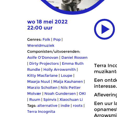
wo 18 mei 2022
22:00 uur
Genres:
Folk
|
Pop
|
Wereldmuziek
Componisten/uitvoerenden:
Aoife O’Donovan
|
Daniel Rossen
|
Dirty Projectors
|
Emma Ruth
Terra In
Rundle
|
Holly Arrowsmith
|
muzikante
Kitty Macfarlane
|
Loupe
|
Een ontde
Maarja Nuut
|
Maija Kauhanen
|
interesse
Marzio Scholten
|
Nils Petter
Molvær
|
Noah Gundersen
|
OKI
Aflevering
|
Ruum
|
Spinvis
|
Xiaochuan Li
Een uur l
Tags:
alternative
|
indie
|
roots
|
opnamestu
Terra Incognita
Arrowsmit