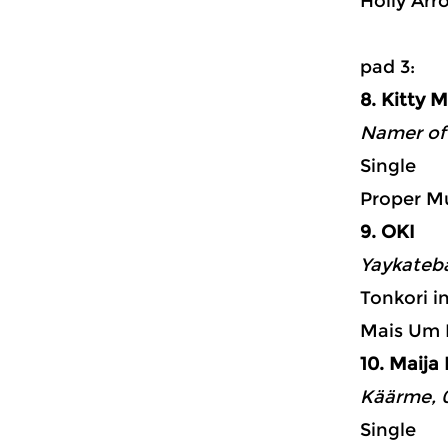
Holly Arr
p
8. Kitty 
Namer of 
Single
Proper Mu
9. OKI
Yaykateba
Tonkori i
Mais Um 
10. Maij
Käärme, 0
Single