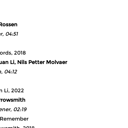
ad 2: 16:
 Rossen
r, 04:51
ords, 2018
uan Li, Nils Petter Molvaer
, 04:12
 Li, 2022
Arrowsmith
ner, 02:19
I Remember