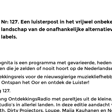
Nr: 127. Een luisterpost in het vrijwel onbe
landschap van de onafhankelijke alternatiev
labels.
cognita is een programma met gevarieerde, hede
n die je zelden of nooit hoort op de Nederlandse
kkingsreis voor de nieuwsgierige muziekliefheb
. Ontspan het Oor en ontdek de Luister!
 127.
ang OntdekkingsRadio met pareltjes uit de kleine,
dio’s in allerlei landen. In deze editie aandacht 
h, Dirty Projectors, Loupe, Maija Kauhanen en 