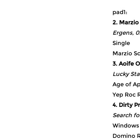
p
2. Marzio
Ergens, 0
Single
Marzio Sc
3. Aoife 
Lucky Sta
Age of A
Yep Roc 
4. Dirty P
Search for
Windows
Domino R