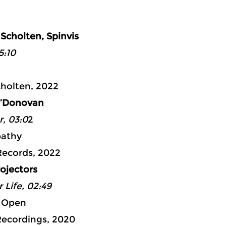
ad1: 04:
 Scholten, Spinvis
5:10
holten, 2022
O’Donovan
r, 03:0
2
pathy
Records, 2022
rojectors
 Life, 02:49
 Open
ecordings, 2020