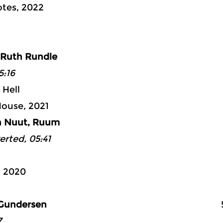
tes, 2022
ad 4: 42:
 Ruth Rundle
5:16
 Hell
House, 2021
ja Nuut, Ruum
erted, 05:41
, 2020
 Gundersen
54:2
7