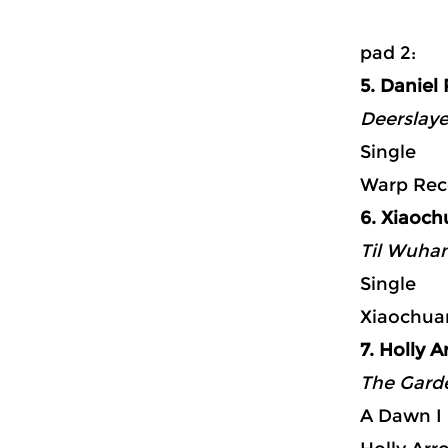
p
5. Daniel
Deerslaye
Single
Warp Rec
6. Xiaoch
Til Wuhan
Single
Xiaochuan
7. Holly 
The Garde
A Dawn 