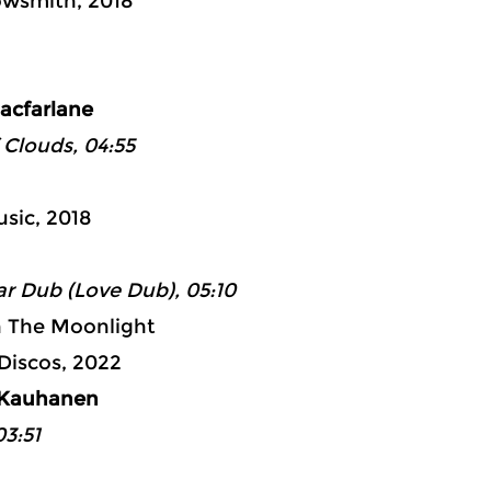
owsmith, 2018
ad 3: 28:
Macfarlane
Clouds, 04:55
sic, 2018
r Dub (Love Dub), 05:10
n The Moonlight
Discos, 2022
a Kauhanen
3:51