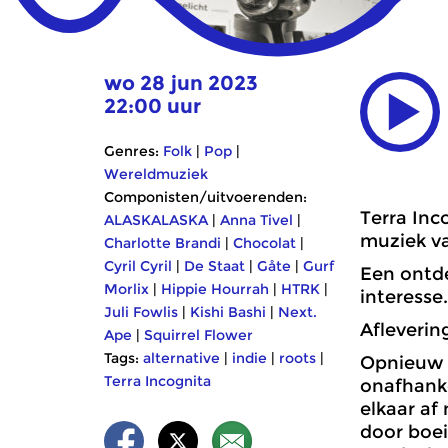
wo 28 jun 2023
22:00 uur
Genres:
Folk
|
Pop
|
Wereldmuziek
Componisten/uitvoerenden:
Terra Inc
ALASKALASKA
|
Anna Tivel
|
muziek va
Charlotte Brandi
|
Chocolat
|
Cyril Cyril
|
De Staat
|
Gåte
|
Gurf
Een ontde
Morlix
|
Hippie Hourrah
|
HTRK
|
interesse
Juli Fowlis
|
Kishi Bashi
|
Next.
Aflevering
Ape
|
Squirrel Flower
Tags:
alternative
|
indie
|
roots
|
Opnieuw s
Terra Incognita
onafhanke
elkaar af
door boei