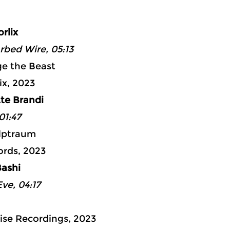
ad 3: 29:
rlix
arbed Wire, 05:13
ge the Beast
ix, 2023
tte Brandi
01:47
lptraum
ords, 2023
Bashi
ve, 04:17
ise Recordings, 2023