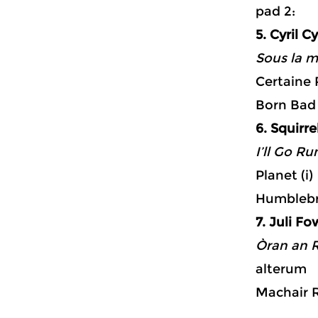
p
5. Cyril Cy
Sous la m
Certaine 
Born Bad 
6. Squirre
I’ll Go Ru
Planet (i)
Humblebr
7. Juli Fo
Òran an R
alterum
Machair R