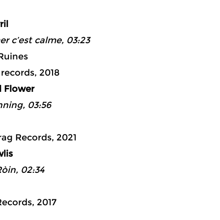
ad 2: 18:
ril
er c’est calme, 03:23
Ruines
records, 2018
l Flower
nning, 03:56
ag Records, 2021
wlis
òin, 02:34
ecords, 2017