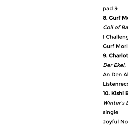
p
8. Gurf Mo
Coil of B
I Challen
Gurf Morl
9. Charlo
Der Ekel, 
An Den A
Listenrec
10. Kishi 
Winter’s E
single
Joyful No