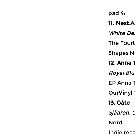
p
11. Next.
White Des
The Fourt
Shapes N
12. Anna T
Royal Blu
EP Anna T
OurVinyl 
13. Gåte
Sjåaren, 0
Nord
Indie rec