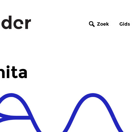
Zoek
Gids
nita