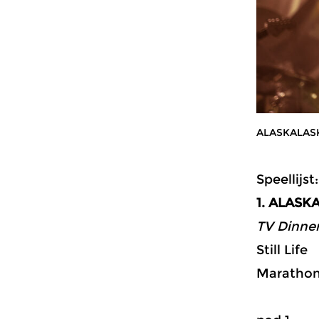
ALASKALAS
Speellijst:
1. ALASK
TV Dinner
Still Life
Marathon 