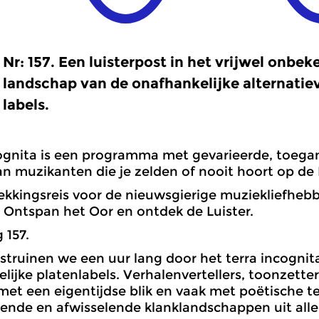
Nr: 157. Een luisterpost in het vrijwel onbe
landschap van de onafhankelijke alternatiev
labels.
ognita is een programma met gevarieerde, toega
n muzikanten die je zelden of nooit hoort op de
kkingsreis voor de nieuwsgierige muziekliefheb
. Ontspan het Oor en ontdek de Luister.
 157.
truinen we een uur lang door het terra incognita
lijke platenlabels. Verhalenvertellers, toonzetter
 met een eigentijdse blik en vaak met poëtische t
ende en afwisselende klanklandschappen uit allerl