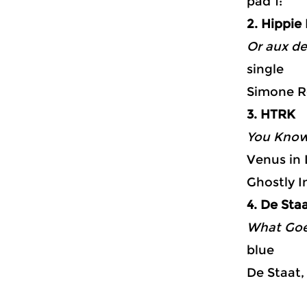
p
2. Hippie
Or aux de
single
Simone R
3. HTRK
You Know
Venus in 
Ghostly I
4. De Sta
What Goes
blue
De Staat,