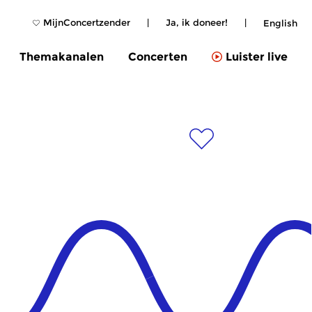
MijnConcertzender
|
Ja, ik doneer!
|
English
Themakanalen
Concerten
Luister live