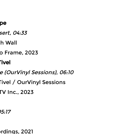
ad 4: 41:
Ape
ert, 04:33
h Wall
o Frame, 2023
ivel
e (OurVinyl Sessions), 06:10
ivel / OurVinyl Sessions
TV Inc., 2023
5:17
ordings, 2021