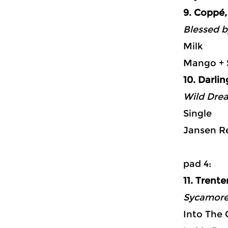
9. Coppé,
Blessed b
Milk
Mango + 
10. Darli
Wild Drea
Single
Jansen R
p
11. Trente
Sycamore 
Into The 