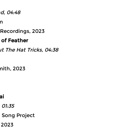
nd, 04:48
m
 Recordings, 2023
e of Feather
t The Hat Tricks, 04:38
mith, 2023
ad 3: 30:
ai
 01:35
 Song Project
, 2023