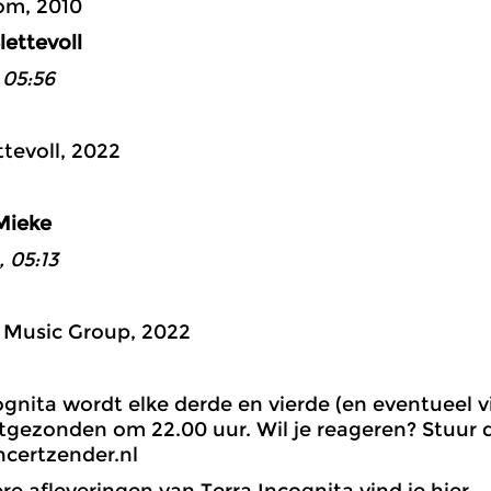
om, 2010
Slettevoll
 05:56
ttevoll, 2022
Mieke
54:3
 05:13
 Music Group, 2022
ognita wordt elke derde en vierde (en eventueel 
gezonden om 22.00 uur. Wil je reageren? Stuur d
certzender.nl
ere afleveringen van Terra Incognita vind je
hier
.