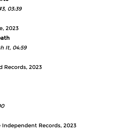
#3, 03:39
e, 2023
eath
h It, 04:59
d Records, 2023
ad 2: 17:
00
e Independent Records, 2023