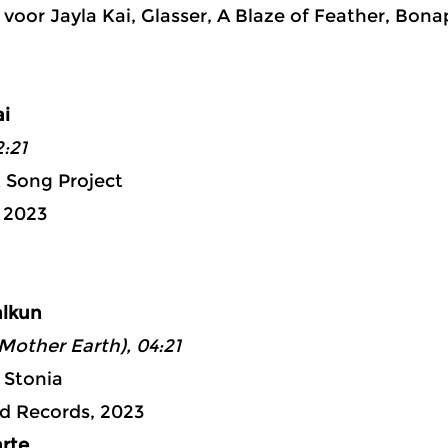
voor Jayla Kai, Glasser, A Blaze of Feather, Bon
ai
:21
 Song Project
, 2023
ad 1: 03:
alkun
other Earth), 04:21
f Stonia
d Records, 2023
rte