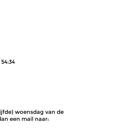
4
vijfde) woensdag van de
an een mail naar: