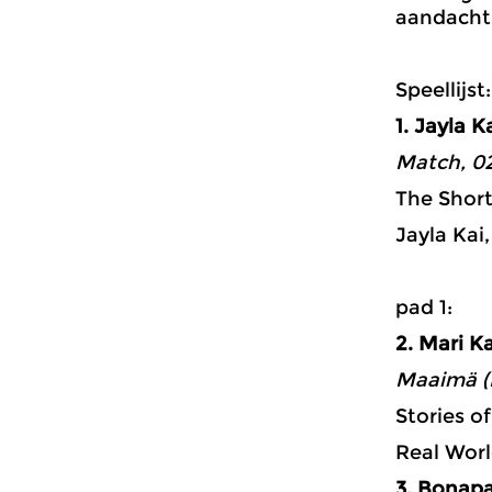
aandacht 
Speellijst:
1. Jayla K
Match, 02
The Short
Jayla Kai
p
2. Mari K
Maaimä (M
Stories o
Real Worl
3. Bonapa