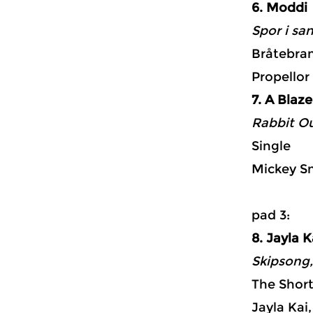
6. Moddi
Spor i sa
Bråtebra
Propellor
7. A Blaz
Rabbit Ou
Single
Mickey S
p
8. Jayla K
Skipsong,
The Short
Jayla Kai