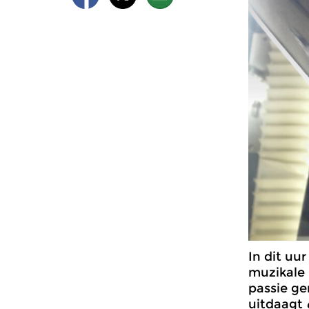
In dit uu
muzikale 
passie ge
uitdaagt