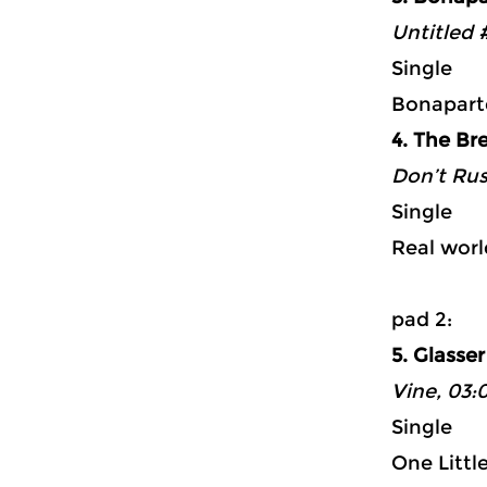
Untitled 
Single
Bonapart
4. The Br
Don’t Rus
Single
Real worl
p
5. Glasser
Vine, 03:
Single
One Littl