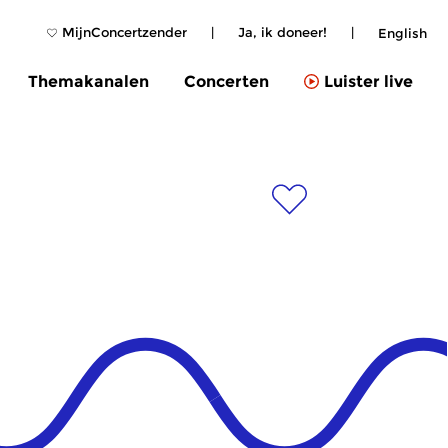
MijnConcertzender
|
Ja, ik doneer!
|
English
Themakanalen
Concerten
Luister live