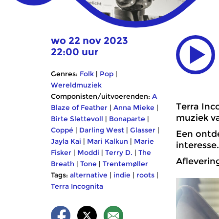
wo 22 nov 2023
22:00 uur
Genres:
Folk
|
Pop
|
Wereldmuziek
Componisten/uitvoerenden:
A
Terra Inc
Blaze of Feather
|
Anna Mieke
|
muziek va
Birte Slettevoll
|
Bonaparte
|
Coppé
|
Darling West
|
Glasser
|
Een ontde
Jayla Kai
|
Mari Kalkun
|
Marie
interesse
Fisker
|
Moddi
|
Terry D.
|
The
Aflevering
Breath
|
Tone
|
Trentemøller
Tags:
alternative
|
indie
|
roots
|
Terra Incognita