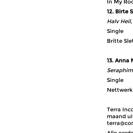
In My Ro
12. Birte 
Halv Heil,
Single
Britte Sle
13. Anna 
Seraphim,
Single
Nettwerk
Terra Inc
maand uit
terra@con
Alle eerd