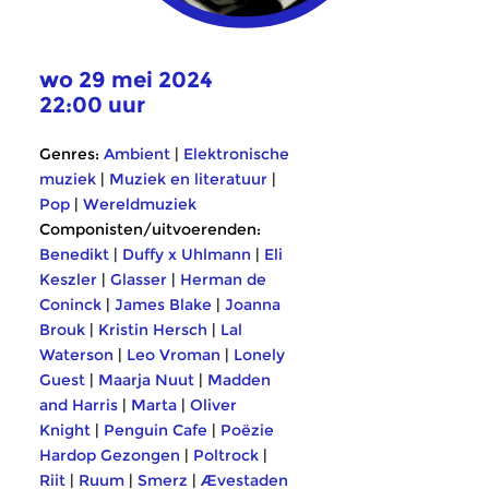
wo 29 mei 2024
22:00 uur
Genres:
Ambient
|
Elektronische
muziek
|
Muziek en literatuur
|
Pop
|
Wereldmuziek
Componisten/uitvoerenden:
Benedikt
|
Duffy x Uhlmann
|
Eli
Keszler
|
Glasser
|
Herman de
Coninck
|
James Blake
|
Joanna
Brouk
|
Kristin Hersch
|
Lal
Waterson
|
Leo Vroman
|
Lonely
Guest
|
Maarja Nuut
|
Madden
and Harris
|
Marta
|
Oliver
Knight
|
Penguin Cafe
|
Poëzie
Hardop Gezongen
|
Poltrock
|
Riit
|
Ruum
|
Smerz
|
Ævestaden