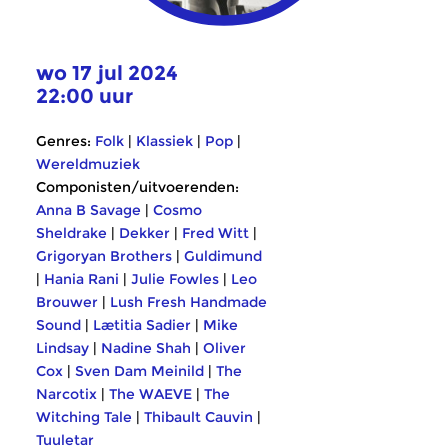
wo 17 jul 2024
22:00 uur
Genres:
Folk
|
Klassiek
|
Pop
|
Wereldmuziek
Componisten/uitvoerenden:
Anna B Savage
|
Cosmo
Sheldrake
|
Dekker
|
Fred Witt
|
Grigoryan Brothers
|
Guldimund
|
Hania Rani
|
Julie Fowles
|
Leo
Brouwer
|
Lush Fresh Handmade
Sound
|
Lætitia Sadier
|
Mike
Lindsay
|
Nadine Shah
|
Oliver
Cox
|
Sven Dam Meinild
|
The
Narcotix
|
The WAEVE
|
The
Witching Tale
|
Thibault Cauvin
|
Tuuletar