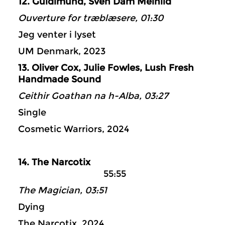
12. Guldimund, Sven Dam Meinild
Ouverture for træblæsere, 01:30
Jeg venter i lyset
UM Denmark, 2023
13. Oliver Cox, Julie Fowles, Lush Fresh
Handmade Sound
Ceithir Goathan na h-Alba, 03:27
Single
Cosmetic Warriors, 2024
14. The Narcotix
55:55
The Magician, 03:51
Dying
The Narcotix, 2024