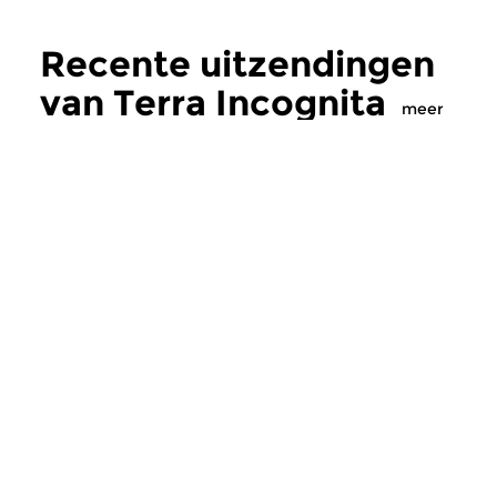
Recente uitzendingen
van Terra Incognita
meer
Crosslinks
|
Elektronische muziek
Crosslinks
|
Ambient
Terra Incognita
Terra Incognit
wo 29 jul 2026 22:00 uur
wo 22 jul 2026 22
Nr: 243. Een luisterpost in het
Nr: 242. Een luisterp
vrijwel onbekende muzikale
vrijwel onbekende m
landschap van de...
landschap van de...