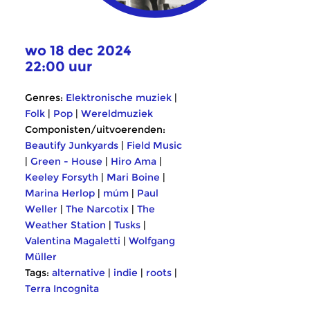
wo 18 dec 2024
22:00 uur
Genres:
Elektronische muziek
|
Folk
|
Pop
|
Wereldmuziek
Componisten/uitvoerenden:
Beautify Junkyards
|
Field Music
|
Green - House
|
Hiro Ama
|
Keeley Forsyth
|
Mari Boine
|
Marina Herlop
|
múm
|
Paul
Weller
|
The Narcotix
|
The
Weather Station
|
Tusks
|
Valentina Magaletti
|
Wolfgang
Müller
Tags:
alternative
|
indie
|
roots
|
Terra Incognita