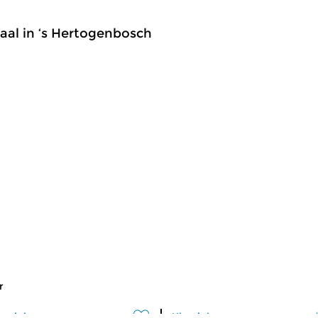
al in ‘s Hertogenbosch
r
assiek
Klassiek