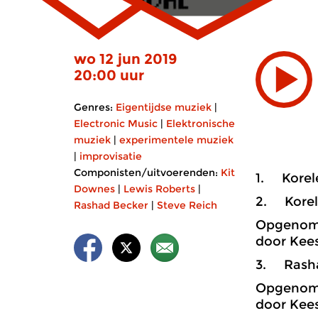
wo 12 jun 2019
20:00 uur
Genres:
Eigentijdse muziek
|
Electronic Music
|
Elektronische
muziek
|
experimentele muziek
|
improvisatie
Componisten/uitvoerenden:
Kit
1. Korele
Downes
|
Lewis Roberts
|
2. Korele
Rashad Becker
|
Steve Reich
Opgenome
door Kees
3. Rashad
Opgenome
door Kees