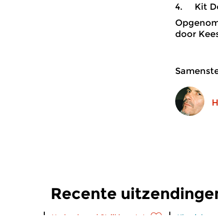
4. Kit Do
Opgenome
door Kees
Samenstel
H
Recente uitzendinge
Hedendaags
|
Strijkkwartet
Klassiek