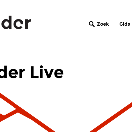
Zoek
Gids
er Live