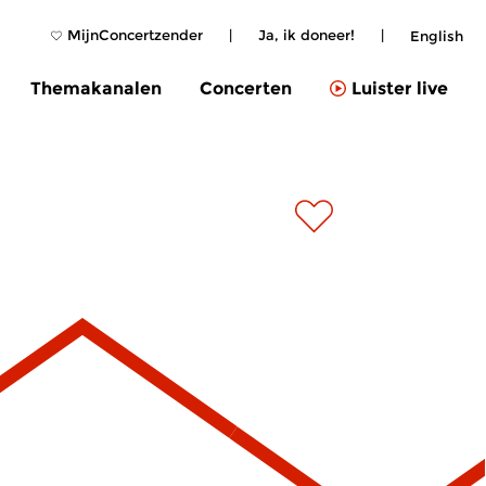
MijnConcertzender
|
Ja, ik doneer!
|
English
Themakanalen
Concerten
Luister live