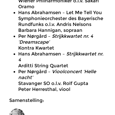
Wiener Philharmoniker o.l.v. Sakari
Oramo
Hans Abrahamsen – Let Me Tell You
Symphonieorchester des Bayerische
Rundfunks o.l.v. Andris Nelsons
Barbara Hannigan, sopraan
Per Nørgård –
Strijkkwartet nr. 4
‘Dreamscape’
Kontra Kwartet
Hans Abrahamsen –
Strijkkwartet nr.
4
Arditti String Quartet
Per Nørgård –
Vioolconcert ‘Helle
nacht’
Stavanger SO o.l.v. Rolf Gupta
Peter Herresthal, viool
Samenstelling: