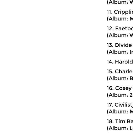
(Album: W
11. Crippl
(Album: M
12. Faeto
(Album: W
13. Divide
(Album: I
14. Harold
15. Charl
(Album: 
16. Cosey 
(Album: 2
17. Civili
(Album: M
18. Tim B
(Album: L