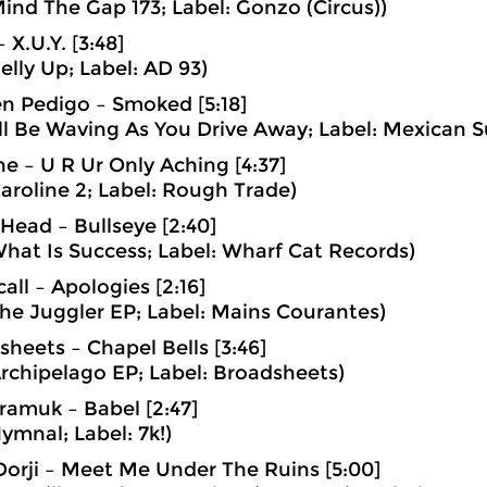
ind The Gap 173; Label: Gonzo (Circus))
 X.U.Y. [3:48]
elly Up; Label: AD 93)
n Pedigo – Smoked [5:18]
’ll Be Waving As You Drive Away; Label: Mexican
ne – U R Ur Only Aching [4:37]
aroline 2; Label: Rough Trade)
Head – Bullseye [2:40]
hat Is Success; Label: Wharf Cat Records)
all – Apologies [2:16]
he Juggler EP; Label: Mains Courantes)
sheets – Chapel Bells [3:46]
rchipelago EP; Label: Broadsheets)
Pramuk – Babel [2:47]
ymnal; Label: 7k!)
 Dorji – Meet Me Under The Ruins [5:00]