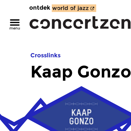
ontdek
Crosslinks
Kaap Gonz