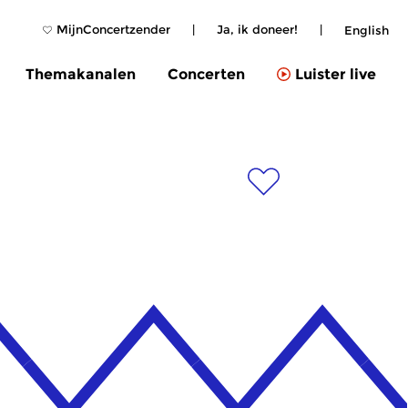
MijnConcertzender
|
Ja, ik doneer!
|
English
Themakanalen
Concerten
Luister live