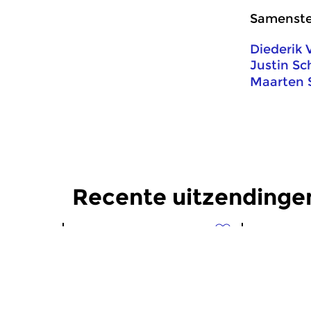
Samenstel
Diederik
Justin Sc
Maarten 
Recente uitzendinge
Crosslinks
|
Eigentijdse muziek
Crosslinks
|