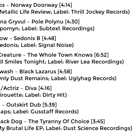
s – Norway Doorway [4:14]
etallic Life Review; Label: Thrill Jockey Records)
ina Gryvul – Pole Polynu [4:30]
pomyn; Label: Subtext Recordings)
ow – Sedonis B [4:48]
edonis; Label: Signal Noise)
Creature – The Whole Town Knows [6:52]
ll Smiles Tonight; Label: River Lea Recordings)
wash – Black Lazarus [4:58]
nly Dust Remains; Label: Uglyhag Records)
Actriz – Diva [4:16]
rouette; Label: Dirty Hit)
– Outskirt Dub [5:39]
aps; Label: Gusstaff Records)
lack Dog – The Tyranny Of Choice [3:45]
y Brutal Life EP; Label: Dust Science Recordings)