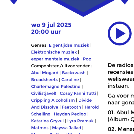
wo 9 jul 2025
20:00 uur
Genres:
Eigentijdse muziek
|
Elektronische muziek
|
experimentele muziek
|
Pop
De radios
Componisten/uitvoerenden:
recensies
Abul Mogard
|
Backxwash
|
weliswaar
Broadsheets
|
Caroline
|
instaan.
Charlemagne Palestine
|
Civilistjävel!
|
Cosey Fanni Tutti
|
Ga voor m
Crippling Alcoholism
|
Divide
naar
gonz
And Dissolve
|
Faetooth
|
Harold
01. Abul 
Schellinx
|
Hayden Pedigo
|
(Album: Q
Katarina Gryvul
|
Lyra Pramuk
|
Matmos
|
Mayssa Jallad
|
02. Mense