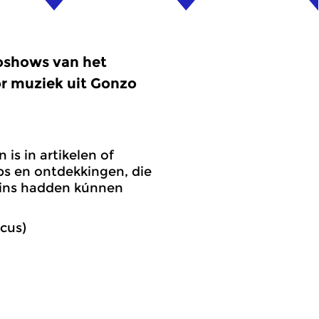
oshows van het
or muziek uit Gonzo
is in artikelen of
ips en ontdekkingen, die
szins hadden kúnnen
cus)