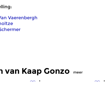
ling:
 Van Vaerenbergh
holtze
Schermer
n van Kaap Gonzo
meer
Eigentijdse muziek
Crosslinks
|
Eigentijdse muziek
Cr