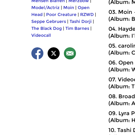
Mensen Blaffen
|
Merzbow
|
(Album: M
Model/Actriz
|
Moin
|
Open
03. Moin –
Head
|
Poor Creature
|
RZWD
|
(Album: B
Seppe Gebruers
|
Tashi Dorji
|
The Black Dog
|
Tim Barnes
|
04. Hayde
Videocall
(Album: I
05. caroli
(Album: C
06. Open 
(Album: W
07. Videoc
(Album: T
08. Broad
(Album: A
09. Lyra 
(Album: H
10. Tashi