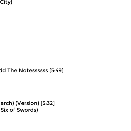
City)
d The Notessssss [5:49]
arch) (Version) [5:32]
 Six of Swords)