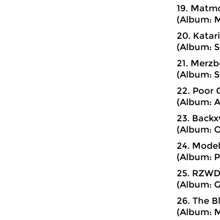
19. Matmo
(Album: M
20. Katar
(Album: S
21. Merzb
(Album: S
22. Poor 
(Album: A
23. Backx
(Album: O
24. Model/
(Album: Pi
25. RZWD 
(Album: G
26. The B
(Album: M