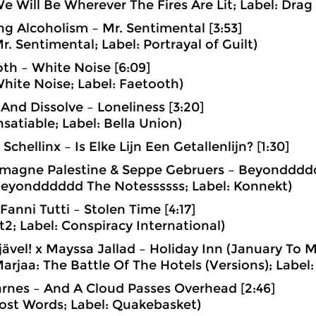
e Will Be Wherever The Fires Are Lit; Label: Drag 
ing Alcoholism – Mr. Sentimental [3:53]
r. Sentimental; Label: Portrayal of Guilt)
oth – White Noise [6:09]
hite Noise; Label: Faetooth)
 And Dissolve – Loneliness [3:20]
nsatiable; Label: Bella Union)
 Schellinx – Is Elke Lijn Een Getallenlijn? [1:30]
emagne Palestine & Seppe Gebruers – Beyonddddd
Beyondddddd The Notessssss; Label: Konnekt)
Fanni Tutti – Stolen Time [4:17]
t2; Label: Conspiracy International)
stjävel! x Mayssa Jallad – Holiday Inn (January To M
arjaa: The Battle Of The Hotels (Versions); Label:
arnes – And A Cloud Passes Overhead [2:46]
ost Words; Label: Quakebasket)