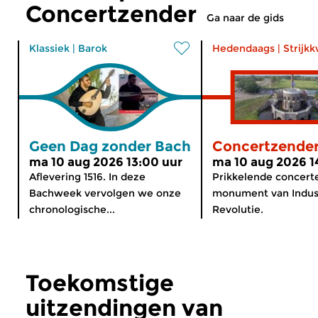
Concertzender
Ga naar de gids
Klassiek
|
Barok
Hedendaags
|
Strijk
Geen Dag zonder Bach
Concertzender
ma 10 aug 2026 13:00 uur
ma 10 aug 2026 1
Aflevering 1516. In deze
Prikkelende concert
Bachweek vervolgen we onze
monument van Indust
chronologische...
Revolutie.
Toekomstige
uitzendingen van