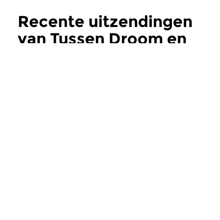
Recente uitzendingen
van Tussen Droom en
Daad
meer
Klassiek
Klassiek
Tussen Droom en
Tussen Droom
Daad
Daad
zo 2 aug 2026 15:00 uur
zo 26 jul 2026 15
Egon Wellesz
1917 – Uit de Schadu