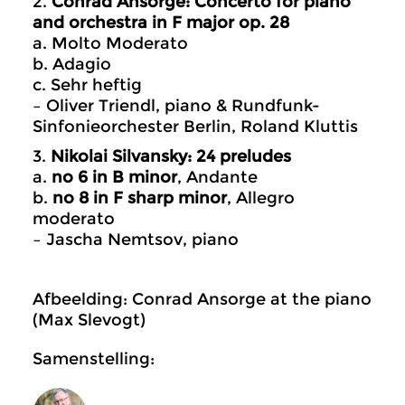
2.
Conrad Ansorge: Concerto for piano
and orchestra in F major op. 28
a. Molto Moderato
b. Adagio
c. Sehr heftig
– Oliver Triendl, piano & Rundfunk-
Sinfonieorchester Berlin, Roland Kluttis
3.
Nikolai Silvansky: 24 preludes
a.
no 6 in B minor
, Andante
b.
no 8 in F sharp minor
, Allegro
moderato
– Jascha Nemtsov, piano
Afbeelding: Conrad Ansorge at the piano
(Max Slevogt)
Samenstelling: