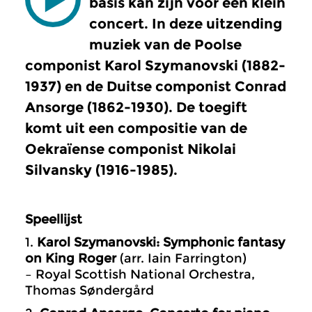
basis kan zijn voor een klein
concert. In deze uitzending
muziek van de Poolse
componist
Karol Szymanovski (1882-
1937)
en de Duitse componist
Conrad
Ansorge (1862-1930).
De toegift
komt uit een compositie van de
Oekraïense componist
Nikolai
Silvansky (1916-1985).
Speellijst
1.
Karol Szymanovski: Symphonic fantasy
on King Roger
(arr. Iain Farrington)
– Royal Scottish National Orchestra,
Thomas Søndergård