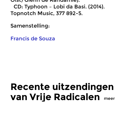
Olst/Glenn de Randamie).
CD: Typhoon – Lobi da Basi. (2014).
Topnotch Music, 377 892-5.
Samenstelling:
Francis de Souza
Recente uitzendingen
van Vrije Radicalen
meer
Crosslinks
|
Eigentijdse muziek
Crosslinks
|
Eigentij