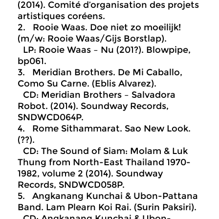
(2014). Comité d’organisation des projets
artistiques coréens.
2. Rooie Waas. Doe niet zo moeilijk!
(m/w: Rooie Waas/Gijs Borstlap).
LP: Rooie Waas – Nu (201?). Blowpipe,
bp061.
3. Meridian Brothers. De Mi Caballo,
Como Su Carne. (Eblis Alvarez).
CD: Meridian Brothers – Salvadora
Robot. (2014). Soundway Records,
SNDWCD064P.
4. Rome Sithammarat. Sao New Look.
(??).
CD: The Sound of Siam: Molam & Luk
Thung from North-East Thailand 1970-
1982, volume 2 (2014). Soundway
Records, SNDWCD058P.
5. Angkanang Kunchai & Ubon-Pattana
Band. Lam Plearn Koi Rai. (Surin Paksiri).
CD: Angkanang Kunchai & Ubon-