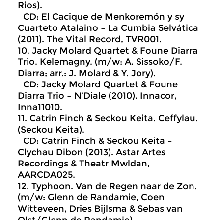
Rios).
CD: El Cacique de Menkoremón y sy
Cuarteto Atalaino – La Cumbia Selvática
(2011). The Vital Record, TVR001.
10. Jacky Molard Quartet & Foune Diarra
Trio. Kelemagny. (m/w: A. Sissoko/F.
Diarra; arr.: J. Molard & Y. Jory).
CD: Jacky Molard Quartet & Foune
Diarra Trio – N’Diale (2010). Innacor,
Inna11010.
11. Catrin Finch & Seckou Keita. Ceffylau.
(Seckou Keita).
CD: Catrin Finch & Seckou Keita –
Clychau Dibon (2013). Astar Artes
Recordings & Theatr Mwldan,
AARCDA025.
12. Typhoon. Van de Regen naar de Zon.
(m/w: Glenn de Randamie, Coen
Witteveen, Dries Bijlsma & Sebas van