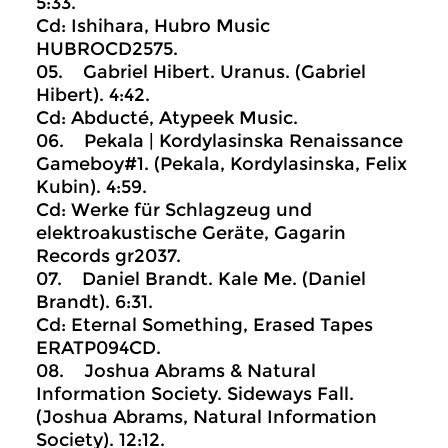
5:33.
Cd: Ishihara, Hubro Music
HUBROCD2575.
05. Gabriel Hibert. Uranus. (Gabriel
Hibert). 4:42.
Cd: Abducté, Atypeek Music.
06. Pekala | Kordylasinska Renaissance
Gameboy#1. (Pekala, Kordylasinska, Felix
Kubin). 4:59.
Cd: Werke für Schlagzeug und
elektroakustische Geräte, Gagarin
Records gr2037.
07. Daniel Brandt. Kale Me. (Daniel
Brandt). 6:31.
Cd: Eternal Something, Erased Tapes
ERATP094CD.
08. Joshua Abrams & Natural
Information Society. Sideways Fall.
(Joshua Abrams, Natural Information
Society). 12:12.