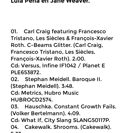
Lula Pena en Jane Weaver.
01. Carl Craig featuring Francesco
Tristano, Les Siècles & François-Xavier
Roth. C-Beams Glitter. (Carl Craig,
Francesco Tristano, Les Siècles,
François-Xavier Roth). 2:00.
Cd: Versus, Infine IF1042 / Planet E
PLE653872.
02. Stephan Meidell. Baroque II.
(Stephan Meidell). 3:48.
Cd: Metrics, Hubro Music
HUBROCD2574.
03. Hauschka. Constant Growth Fails.
(Volker Bertelmann). 4:09.
Cd: What If, City Slang SLANG50117P.
04. Cakewalk. Shrooms. (Cakewalk).