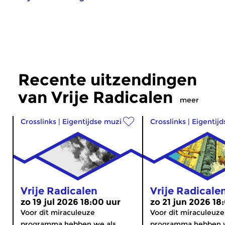
Recente uitzendingen
van Vrije Radicalen
meer
Crosslinks
|
Eigentijdse muziek
Crosslinks
|
Eigentij
Vrije Radicalen
Vrije Radicale
zo 19 jul 2026 18:00 uur
zo 21 jun 2026 18
Voor dit miraculeuze
Voor dit miraculeuze
programma hebben we als
programma hebben w