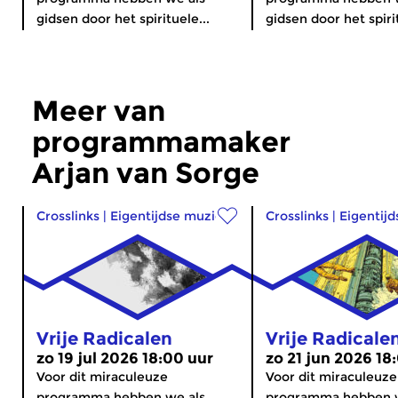
gidsen door het spirituele...
gidsen door het spirit
Meer van
programmamaker
Arjan van Sorge
Crosslinks
|
Eigentijdse muziek
Crosslinks
|
Eigentij
Vrije Radicalen
Vrije Radicale
zo 19 jul 2026 18:00 uur
zo 21 jun 2026 18
Voor dit miraculeuze
Voor dit miraculeuze
programma hebben we als
programma hebben w