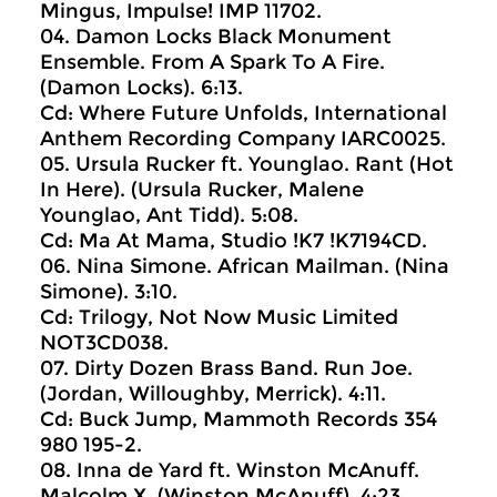
Mingus, Impulse! IMP 11702.
04. Damon Locks Black Monument
Ensemble. From A Spark To A Fire.
(Damon Locks). 6:13.
Cd: Where Future Unfolds, International
Anthem Recording Company IARC0025.
05. Ursula Rucker ft. Younglao. Rant (Hot
In Here). (Ursula Rucker, Malene
Younglao, Ant Tidd). 5:08.
Cd: Ma At Mama, Studio !K7 !K7194CD.
06. Nina Simone. African Mailman. (Nina
Simone). 3:10.
Cd: Trilogy, Not Now Music Limited
NOT3CD038.
07. Dirty Dozen Brass Band. Run Joe.
(Jordan, Willoughby, Merrick). 4:11.
Cd: Buck Jump, Mammoth Records 354
980 195-2.
08. Inna de Yard ft. Winston McAnuff.
Malcolm X. (Winston McAnuff). 4:23.