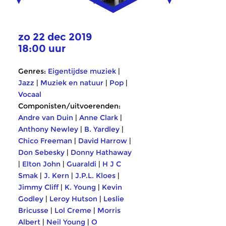
zo 22 dec 2019
18:00 uur
Genres:
Eigentijdse muziek
|
Jazz
|
Muziek en natuur
|
Pop
|
Vocaal
Componisten/uitvoerenden:
Andre van Duin
|
Anne Clark
|
Anthony Newley
|
B. Yardley
|
Chico Freeman
|
David Harrow
|
Don Sebesky
|
Donny Hathaway
|
Elton John
|
Guaraldi
|
H J C
Smak
|
J. Kern
|
J.P.L. Kloes
|
Jimmy Cliff
|
K. Young
|
Kevin
Godley
|
Leroy Hutson
|
Leslie
Bricusse
|
Lol Creme
|
Morris
Albert
|
Neil Young
|
O