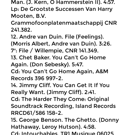
Man. (J. Kern, O Hammerstein II). 4:57.
Lp: De Grootste Successen Van Harry
Mooten, B.V.
Grammofoonplatenmaatschappij CNR
‎241.382.
12. Andre van Duin. File (Feelings).
(Morris Albert, Andre van Duin). 3:26.
7″: File / Willempie, CNR 141.349.
13. Chet Baker. You Can’t Go Home
Again. (Don Sebesky). 5:47.
Cd: You Can’t Go Home Again, A&M
Records ‎396 997-2.
14. Jimmy Cliff. You Can Get It If You
Really Want. (Jimmy Cliff). 2:41.
Cd: The Harder They Come: Original
Soundtrack Recording, Island Records
RRCD61/586 158-2.
15. George Benson. The Ghetto. (Donny
Hathaway, Leroy Hutson). 4:58.
Cd: Intouchables, TR1 Musique 06025