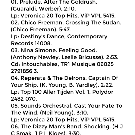
01. Prelude. After The Goldrush.
(Guaraldi, Werber). 2:10.
Lp: Veronica 20 Top Hits, ViP VPL 5415.
02. Chico Freeman. Crossing The Sudan.
(Chico Freeman). 5:47.
Lp: Destiny’s Dance, Contemporary
Records 14008.
03. Nina Simone. Feeling Good.
(Anthony Newley, Leslie Bricusse). 2:53.
Cd: Intouchables, TR1 Musique 06025
2791856 3.
04. Reperata & The Delrons. Captain Of
Your Ship. (K. Young, B. Yardley). 2:22.
Lp: Top 100 Aller Tijden Vol. 1, Polydor
2482 070.
05. Sounds Orchestral. Cast Your Fate To
The Wind. (Neil Young). 3:10.
Lp: Veronica 20 Top Hits, ViP VPL 5415.
06. The Dizzy Man’s Band. Shocking. (H J
C Smak, J P L Kloes). 3:30.