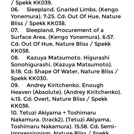
/ Spekk KK039.
06. Sleepland. Gnarled Limbs. (Kengo
Yonemura). 7:25. Cd: Out Of Hue, Nature
Bliss / Spekk KK038.
07. Sleepland. Procurement of a
Surface Area. (Kengo Yonemura). 6:57.
Cd: Out Of Hue, Nature Bliss / Spekk
KK038.
08. Kazuya Matsumoto. Higurashi
Sonohigurashi. (Kazuya Matsumoto).
8:18. Cd: Shape Of Water, Nature Bliss /
Spekk KK030.
09. Andrey Kiritchenko. Enough
Heaven (Absolute). (Andrey Kiritchenko).
4:15. Cd: Overt, Nature Bliss / Spekk
KK036.
10. Tetuzi Akiyama + Toshimaru
Nakamura. (track2). (Tetuzi Akiyama,
Toshimaru Nakamura). 15:58. Cd: Semi-
Impressionism, Nature Bliss / Spekk