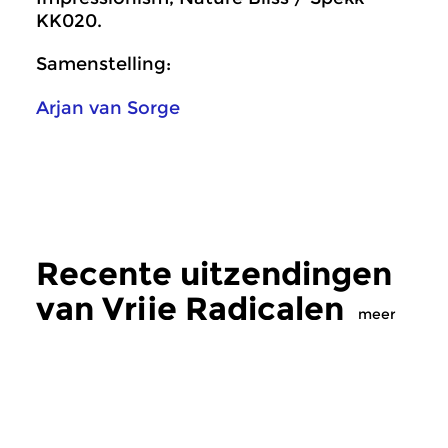
KK020.
Samenstelling:
Arjan van Sorge
Recente uitzendingen
van Vrije Radicalen
meer
Crosslinks
|
Eigentijdse muziek
Crosslinks
|
Eigentij