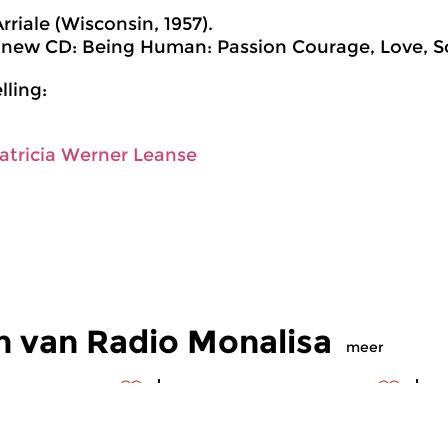
rriale (Wisconsin, 1957).
new CD: Being Human: Passion Courage, Love, Soul
ling:
atricia Werner Leanse
n van Radio Monalisa
meer
s
Hedendaags
H