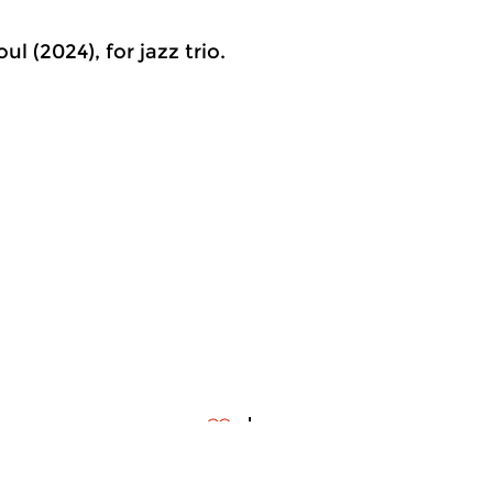
 (2024), for jazz trio.
edendaags
Hedendaags
meer info