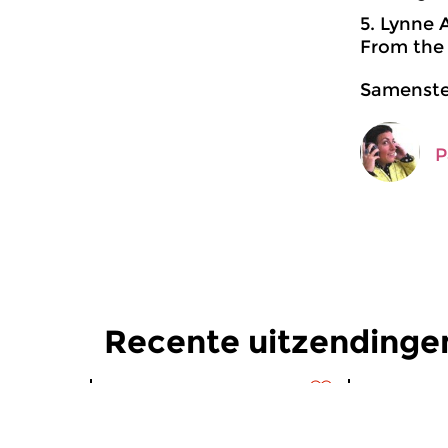
5. Lynne A
From the 
Samenstel
P
Recente uitzendinge
Hedendaags
Hedendaag