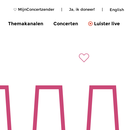
MijnConcertzender
|
Ja, ik doneer!
|
English
Themakanalen
Concerten
Luister live