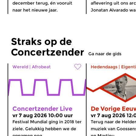
december terug, én vooruit
aflevering uit ons arc
naar het nieuwe jaar.
Jonatan Alvarado was 
Straks op de
Concertzender
Ga naar de gids
Wereld
|
Afrobeat
Hedendaags
|
Eigent
Concertzender Live
De Vorige Eeu
vr 7 aug 2026 10:00 uur
vr 7 aug 2026 12:
Festival Mundial ging in 2018 ter
Terug naar de Helder
ziele. Gelukkig hebben we de
muziek van Goossens
opnamen nog.
en Martinu