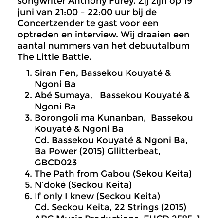
songwriter Anthony Furey. Zij zijn op 19
juni van 21:00 – 22:00 uur bij de
Concertzender te gast voor een
optreden en interview. Wij draaien een
aantal nummers van het debuutalbum
The Little Battle.
Siran Fen, Bassekou Kouyaté &
Ngoni Ba
Abé Sumaya, Bassekou Kouyaté &
Ngoni Ba
Borongoli ma Kunanban, Bassekou
Kouyaté & Ngoni Ba
Cd. Bassekou Kouyaté & Ngoni Ba,
Ba Power (2015) Gllitterbeat,
GBCD023
The Path from Gabou (Sekou Keita)
N’doké (Seckou Keita)
If only I knew (Seckou Keita)
Cd. Seckou Keita, 22 Strings (2015)