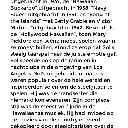
uitgebracht in 1937, de “Hawaiian
Buckaroo” uitgebracht in 1938, “Navy
Blues” uitgebracht in 1941, en “Song of
the Islands” met Betty Grable en Victor
Mature “uitgebracht in 1942. Bekend als
de “Hollywood Hawaiian”, toen Mary
Pickford een scène moest spelen waarin
ze moest huilen, stond ze erop dat Sol’s
steelgitaarspel haar de juiste emotie gaf.
Sol speelde ook op de radio en in
nachtclubs in de omgeving van Los
Angeles. Sol’s uitgebreide opnames
waren populair over de hele wereld en
inspireerden velen om de steelgitaar te
spelen. Hij was de trendsetter die
niemand kon evenaren. Zijn complexe
stijl was de meest verfijnde in de
Hawaiiaanse muziek. Hij had invloed op
de muziek van de country en werd
gekopieerd door steelgitaristen over de