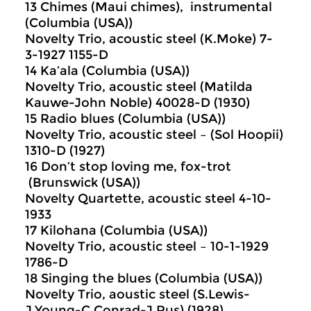
13 Chimes (Maui chimes), instrumental
(Columbia (USA))
Novelty Trio, acoustic steel (K.Moke) 7-
3-1927 1155-D
14 Ka’ala (Columbia (USA))
Novelty Trio, acoustic steel (Matilda
Kauwe-John Noble) 40028-D (1930)
15 Radio blues (Columbia (USA))
Novelty Trio, acoustic steel – (Sol Hoopii)
1310-D (1927)
16 Don’t stop loving me, fox-trot
(Brunswick (USA))
Novelty Quartette, acoustic steel 4-10-
1933
17 Kilohana (Columbia (USA))
Novelty Trio, acoustic steel – 10-1-1929
1786-D
18 Singing the blues (Columbia (USA))
Novelty Trio, aoustic steel (S.Lewis-
J.Young-C.Conrad-J.Rus) (1928)