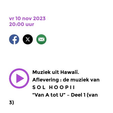
vr 10 nov 2023
20:00 uur
Muziek uit Hawaiï.
Aflevering : de muziek van
S O L H O O P I I
“Van A tot U” – Deel 1 (van
3)