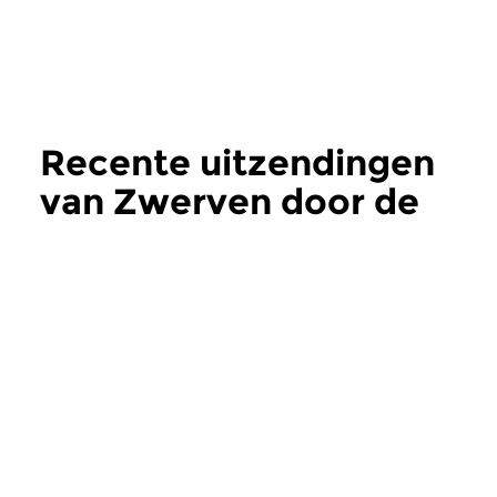
Recente uitzendingen
van Zwerven door de
Barok
meer
Oud
|
Barok
Oud
|
Barok
Zwerven door de
Zwerven door 
Barok
Barok
za 6 jun 2026 11:00 uur
za 2 mei 2026 11: