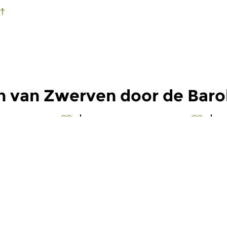
 †
n van Zwerven door de Baro
Oud
|
Barok
O
 door de
Zwerven door de
Z
Barok
B
2026 11:00 uur
za 4 apr 2026 11:00 uur
z
rftocht door de
In deze aflevering staan we stil
In