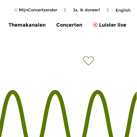
MijnConcertzender
|
Ja, ik doneer!
|
English
Themakanalen
Concerten
Luister live