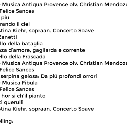
 Musica Antiqua Provence olv. Christian Mendoz
Felice Sances
 piu
irando il ciel
stina Kiehr, sopraan. Concerto Soave
Zanetti
ello della bataglia
nza d’amore, gagliarda e corrente
ello della Frascada
 Musica Antiqua Provence olv. Christian Mendoz
Felice Sances
oserpina gelosa: Da piú profondi orrori
 Musica Fibula
Felice Sances
 hor si ch’il pianto
i querulli
stina Kiehr, sopraan. Concerto Soave
ling: