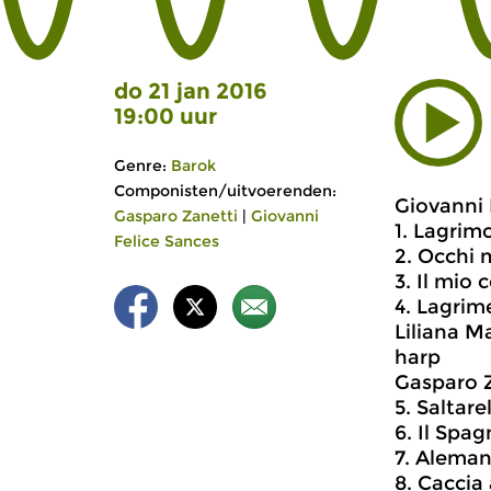
do 21 jan 2016
19:00 uur
Genre:
Barok
Componisten/uitvoerenden:
Giovanni 
Gasparo Zanetti
|
Giovanni
1. Lagrim
Felice Sances
2. Occhi m
3. Il mio
4. Lagrim
Liliana M
harp
Gasparo Z
5. Saltare
6. Il Spa
7. Alema
8. Caccia