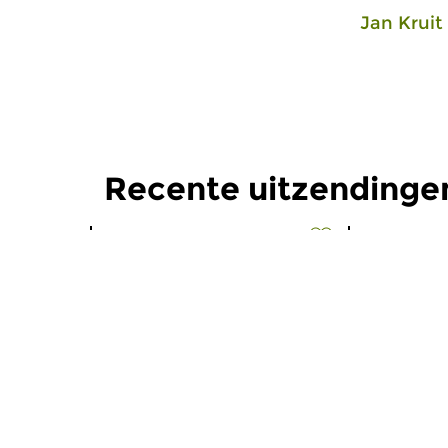
Jan Kruit
Recente uitzendinge
Oud
|
Barok
Oud
|
Barok
Zwerven door de
Zwerven
Barok
Barok
za 6 jun 2026 11:00 uur
za 2 mei 
In deze aflevering staat een
In deze zwe