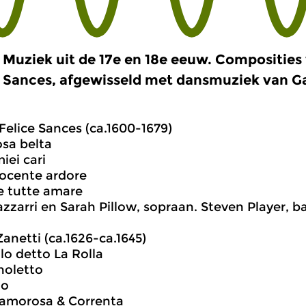
Muziek uit de 17e en 18e eeuw. Composities 
Sances, afgewisseld met dansmuziek van Ga
Felice Sances (ca.1600-1679)
osa belta
iei cari
 cocente ardore
e tutte amare
azzarri en Sarah Pillow, sopraan. Steven Player, b
anetti (ca.1626-ca.1645)
llo detto La Rolla
gnoletto
no
 amorosa & Correnta