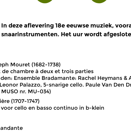
In deze aflevering 18e eeuwse muziek, voora
snaarinstrumenten. Het uur wordt afgeslote
eph Mouret (1682-1738)
t de chambre à deux et trois parties
nden: Ensemble Bradamante: Rachel Heymans & A
. Leonor Palazzo, 5-snarige cello. Paule Van Den D
: MUSO nr. MU-034)
ière (1707-1747)
 voor cello en basso continuo in b-klein
-andante