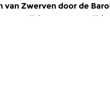
n van Zwerven door de Baro
Oud
|
Barok
O
 door de
Zwerven door de
Z
Barok
B
2026 11:00 uur
za 4 apr 2026 11:00 uur
z
rftocht door de
In deze aflevering staan we stil
In
en uitstapje naar...
bij de verstilde en...
do
maker Kees Koudstaal