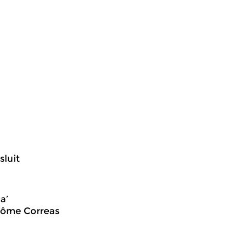
sluit
a’
érôme Correas