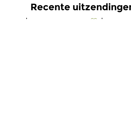
Recente uitzendinge
Oud
|
Barok
Oud
|
Barok
Zwerven door de
Zwerven
Barok
Barok
za 6 jun 2026 11:00 uur
za 2 mei 
In deze aflevering staat een
In deze zwe
fascinerende reconstructie uit...
Barok (met e
Meer van programma