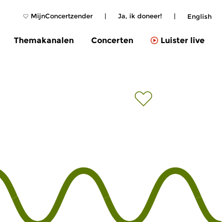
MijnConcertzender
|
Ja, ik doneer!
|
English
Themakanalen
Concerten
Luister live