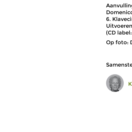
Aanvullin
Domenico 
6. Klavec
Uitvoeren
(CD label
Op foto: 
Samenstel
K