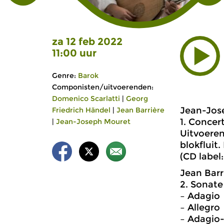
za 12 feb 2022
11:00 uur
Genre:
Barok
Componisten/uitvoerenden:
Domenico Scarlatti
|
Georg
Jean-Jos
Friedrich Händel
|
Jean Barrière
1. Concer
|
Jean-Joseph Mouret
Uitvoere
blokfluit
(CD label
Jean Barr
2. Sonate
– Adagio
– Allegro
– Adagio