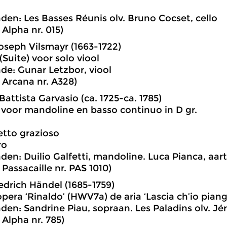
den: Les Basses Réunis olv. Bruno Cocset, cello
 Alpha nr. 015)
seph Vilsmayr (1663-1722)
 (Suite) voor solo viool
de: Gunar Letzbor, viool
: Arcana nr. A328)
Battista Garvasio (ca. 1725-ca. 1785)
 voor mandoline en basso continuo in D gr.
hetto grazioso
ro
den: Duilio Galfetti, mandoline. Luca Pianca, aart
 Passacaille nr. PAS 1010)
edrich Händel (1685-1759)
opera ‘Rinaldo’ (HWV7a) de aria ‘Lascia ch’io piang
den: Sandrine Piau, sopraan. Les Paladins olv. J
 Alpha nr. 785)