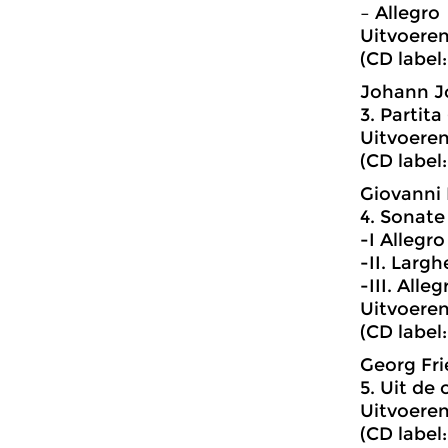
– Allegro
Uitvoeren
(CD label:
Johann Jo
3. Partita
Uitvoeren
(CD label
Giovanni 
4. Sonate
-I Allegro
-II. Larg
-III. Alleg
Uitvoeren
(CD label:
Georg Fri
5. Uit de 
Uitvoeren
(CD label: