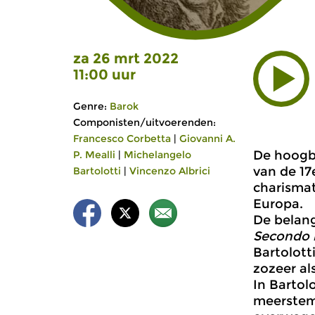
za 26 mrt 2022
11:00 uur
Genre:
Barok
Componisten/uitvoerenden:
Francesco Corbetta
|
Giovanni A.
De hoogb
P. Mealli
|
Michelangelo
van de 17
Bartolotti
|
Vincenzo Albrici
charismat
Europa.
De belang
Secondo l
Bartolott
zozeer als
In Bartol
meerstemm