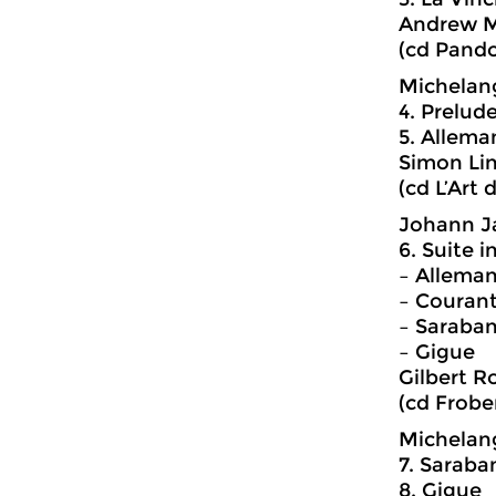
Andrew Ma
(cd Pando
Michelang
4. Prelud
5. Allem
Simon Li
(cd L’Art 
Johann Ja
6. Suite i
– Allema
– Couran
– Saraba
– Gigue
Gilbert R
(cd Frobe
Michelang
7. Saraba
8. Gigue