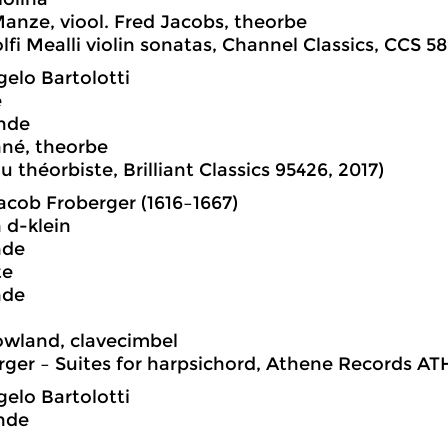
nze, viool. Fred Jacobs, theorbe
lfi Mealli violin sonatas, Channel Classics, CCS 58
elo Bartolotti
e
ande
nné, theorbe
du théorbiste, Brilliant Classics 95426, 2017)
cob Froberger (1616–1667)
n d-klein
nde
te
nde
owland, clavecimbel
rger – Suites for harpsichord, Athene Records AT
elo Bartolotti
nde