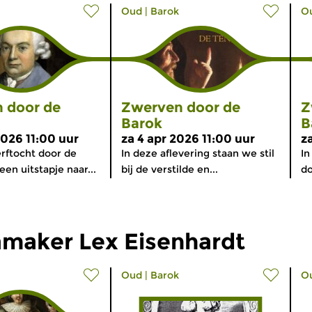
Oud
|
Barok
O
 door de
Zwerven door de
Z
Barok
B
2026 11:00 uur
za 4 apr 2026 11:00 uur
z
rftocht door de
In deze aflevering staan we stil
In
en uitstapje naar...
bij de verstilde en...
do
maker Lex Eisenhardt
Oud
|
Barok
O