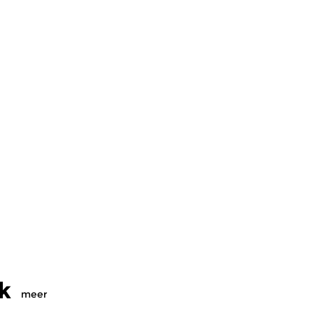
k
meer