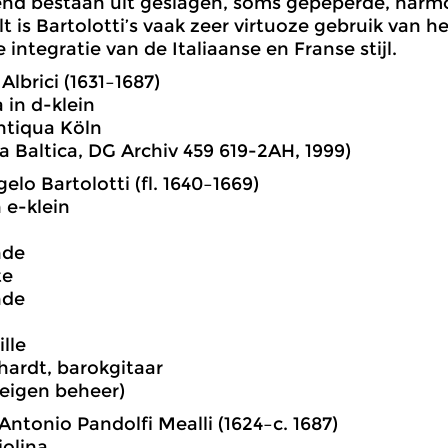
nd bestaan uit geslagen, soms gepeperde, harm
t is Bartolotti’s vaak zeer virtuoze gebruik van 
 integratie van de Italiaanse en Franse stijl.
Albrici (1631–1687)
a in d-klein
ntiqua Köln
a Baltica, DG Archiv 459 619-2AH, 1999)
elo Bartolotti (fl. 1640–1669)
n e-klein
nde
te
nde
lle
hardt, barokgitaar
eigen beheer)
Antonio Pandolfi Mealli (1624–c. 1687)
iolina