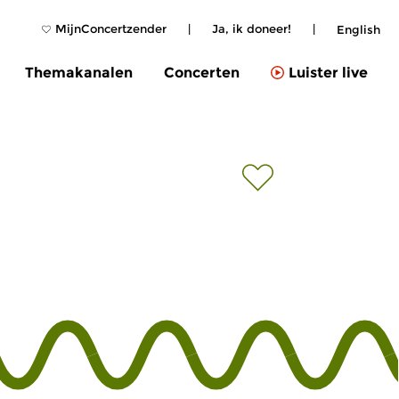
MijnConcertzender
|
Ja, ik doneer!
|
English
Themakanalen
Concerten
Luister live