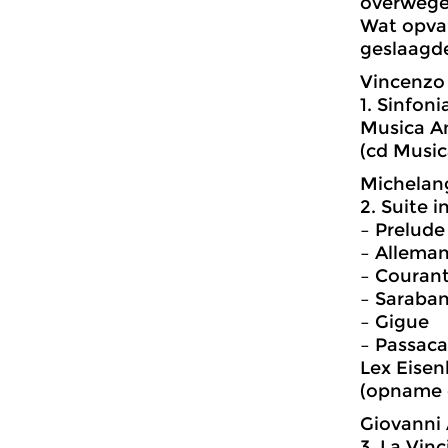
overwege
Wat opval
geslaagde
Vincenzo 
1. Sinfoni
Musica A
(cd Music
Michelang
2. Suite i
– Prelude
– Allema
– Couran
– Saraba
– Gigue
– Passacai
Lex Eisen
(opname 
Giovanni 
3. La Vinc