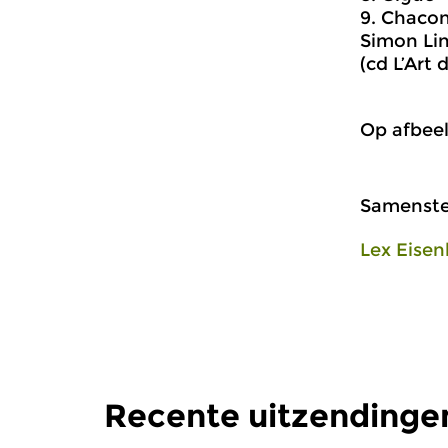
9. Chaco
Simon Li
(cd L’Art 
Op afbeel
Samenstel
Lex Eisen
Recente uitzendinge