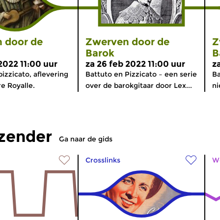
 door de
Zwerven door de
Z
Barok
B
2022 11:00 uur
za 26 feb 2022 11:00 uur
z
izzicato, aflevering
Battuto en Pizzicato – een serie
Ba
re Royalle.
over de barokgitaar door Lex...
ni
tzender
Ga naar de gids
Crosslinks
W