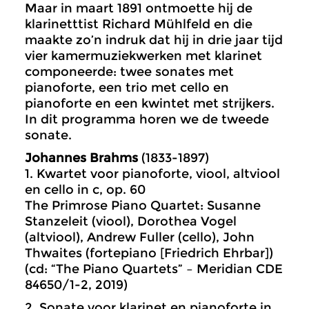
Maar in maart 1891 ontmoette hij de
klarinetttist Richard Mühlfeld en die
maakte zo’n indruk dat hij in drie jaar tijd
vier kamermuziekwerken met klarinet
componeerde: twee sonates met
pianoforte, een trio met cello en
pianoforte en een kwintet met strijkers.
In dit programma horen we de tweede
sonate.
Johannes Brahms
(1833-1897)
1. Kwartet voor pianoforte, viool, altviool
en cello in c, op. 60
The Primrose Piano Quartet: Susanne
Stanzeleit (viool), Dorothea Vogel
(altviool), Andrew Fuller (cello), John
Thwaites (fortepiano [Friedrich Ehrbar])
(cd: “The Piano Quartets” – Meridian CDE
84650/1-2, 2019)
2. Sonate voor klarinet en pianoforte in