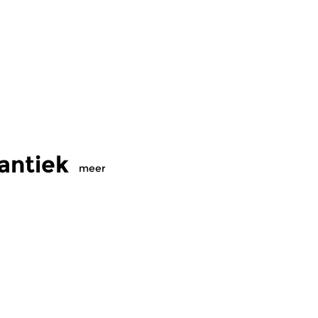
antiek
meer
assiek
|
Klassiek
Klassiek
|
Klassiek
meer info
werven door de
Zwerven door de
omantiek
Romantiek