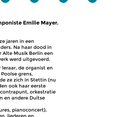
mponiste Emilie Mayer.
e jaren in een
nders. Na haar dood in
 Alte Musik Berlin een
werk werd uitgevoerd.
 leraar, de organist en
 Poolse grens,
e ze zich in Stettin (nu
den ook haar eerste
 contrapunt, orkestratie
jn en andere Duitse
ures, pianoconcert),
n, liederen en