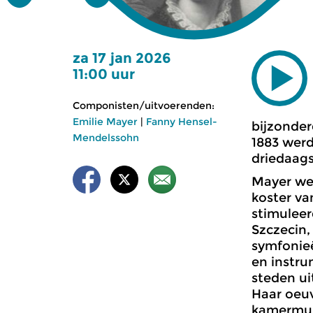
za 17 jan 2026
11:00 uur
Componisten/uitvoerenden:
Emilie Mayer
|
Fanny Hensel-
bijzonder
Mendelssohn
1883 werd
driedaags
Mayer wer
koster va
stimuleer
Szczecin,
symfonieë
en instru
steden ui
Haar oeuv
kamermuz