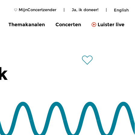
MijnConcertzender
|
Ja, ik doneer!
|
English
Themakanalen
Concerten
Luister live
k