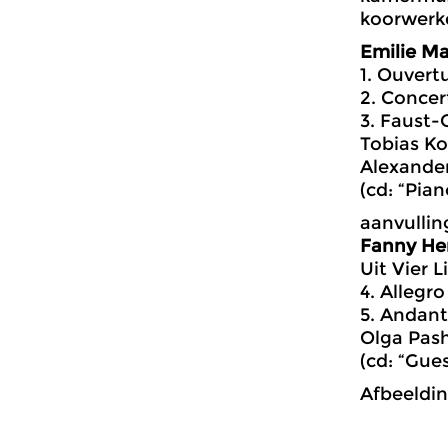
koorwerke
Emilie M
1. Ouvertu
2. Concer
3. Faust-
Tobias Ko
Alexander
(cd: “Pia
aanvullin
Fanny He
Uit Vier L
4. Allegro
5. Andant
Olga Pash
(cd: “Gue
Afbeeldin