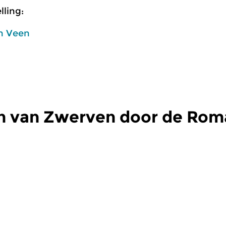
ling:
n Veen
n van Zwerven door de Rom
assiek
Klassiek
|
Klassiek
Kl
 door de
Zwerven door de
Z
iek
Romantiek
R