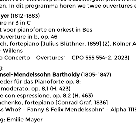
n. In dit programma horen we twee ouvertures e
ayer
(1812-1883)
re nr 3 in C
t voor pianoforte en orkest in Bes
Ouverture in b, op. 46
ch, fortepiano [Julius Blüthner, 1859] (2). Kölner
 Willens
no Concerto – Overtures” – CPO 555 554-2, 2023)
g:
nsel-Mendelssohn Bartholdy
(1805-1847)
ieder für das Pianoforte op. 8:
 moderato, op. 8,1 (H. 423)
e con espressione, op. 8,2 (H. 463)
chenko, fortepiano [Conrad Graf, 1836]
ss Who? – Fanny & Felix Mendelssohn” – Alpha 111
g: Emilie Mayer