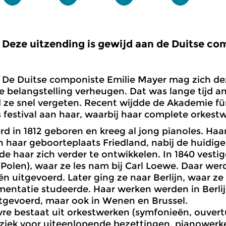
Deze uitzending is gewijd aan de Duitse co
De Duitse componiste Emilie Mayer mag zich dez
e belangstelling verheugen. Dat was lange tijd a
 ze snel vergeten. Recent wijdde de Akademie für
 festival aan haar, waarbij haar complete orkest
d in 1812 geboren en kreeg al jong pianoles. Haar
n haar geboorteplaats Friedland, nabij de huidige
de haar zich verder te ontwikkelen. In 1840 vestigd
 Polen), waar ze les nam bij Carl Loewe. Daar wer
n uitgevoerd. Later ging ze naar Berlijn, waar ze
mentatie studeerde. Haar werken werden in Berli
tgevoerd, maar ook in Wenen en Brussel.
re bestaat uit orkestwerken (symfonieën, ouvert
iek voor uiteenlopende bezettingen, pianowerke