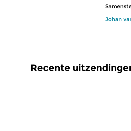
Samenstel
Johan va
Recente uitzendinge
Klassiek
Klassiek
|
Kl
Zwerven door de
Zwerven
Romantiek
Romant