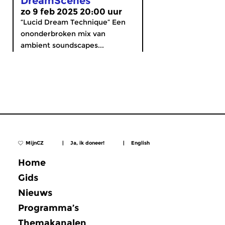
DreamScenes
zo 9 feb 2025 20:00 uur
“Lucid Dream Technique” Een
ononderbroken mix van
ambient soundscapes...
MijnCZ
|
Ja, ik doneer!
|
English
Home
Gids
Nieuws
Programma’s
Themakanalen