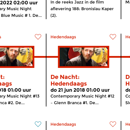
In de reeks Jazz in de film
Ma
 2022 02:00 uur
ry Music Night
aflevering 188: Bronislau Kaper
Blue Music # 1. De...
(2).
s
Hedendaags
H
t:
De Nacht:
D
aags
Hedendaags
H
018 01:00 uur
do 21 jun 2018 01:00 uur
d
ry Music Night #13
Contemporary Music Night #12
Co
nca #2. De...
– Glenn Branca #1. De...
Sl
Hedendaags
H