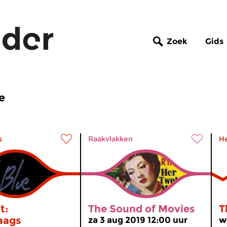
Zoek
Gids
e
s
Raakvlakken
H
t:
The Sound of Movies
T
aags
za 3 aug 2019 12:00 uur
w