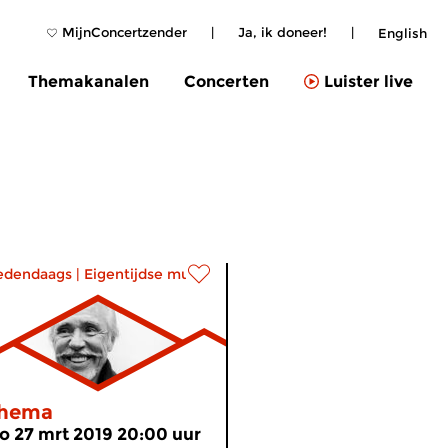
MijnConcertzender
|
Ja, ik doneer!
|
English
Themakanalen
Concerten
Luister live
edendaags
|
Eigentijdse muziek
hema
o 27 mrt 2019 20:00 uur