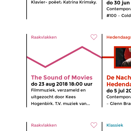
Klavier- poëet: Katrina Krimsky.
do 30 jun
Contempora
#100 – Cold 
Raakvlakken
Hedendaag
The Sound of Movies
De Nach
Hedend
do 23 aug 2018 18:00 uur
Filmmuziek, verzameld en
do 5 jul 2
uitgezocht door Kees
Contempora
Hogenbirk. T.V. muziek van...
– Glenn Bra
Raakvlakken
Klassiek