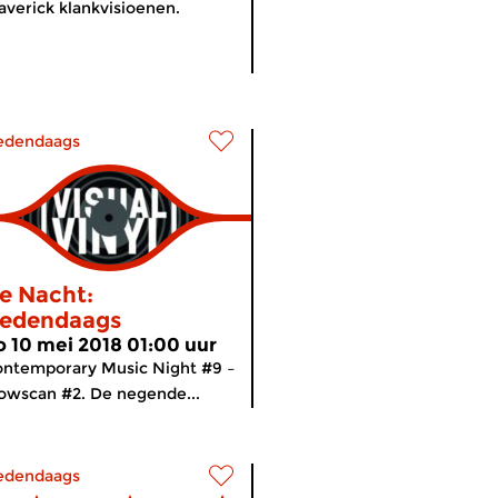
verick klankvisioenen.
edendaags
e Nacht:
edendaags
o 10 mei 2018 01:00 uur
ntemporary Music Night #9 –
owscan #2. De negende...
edendaags