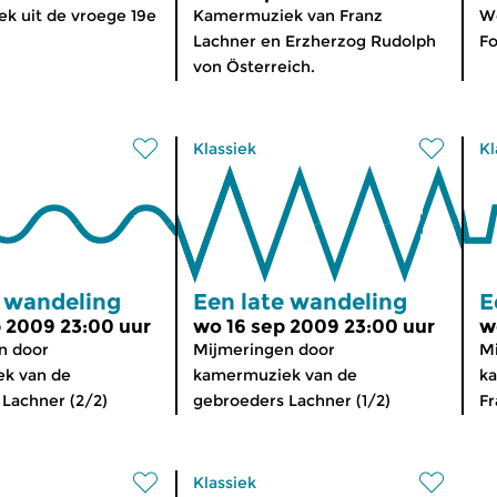
k uit de vroege 19e
Kamermuziek van Franz
We
Lachner en Erzherzog Rudolph
Fo
von Österreich.
Klassiek
Kl
e wandeling
Een late wandeling
E
 2009 23:00 uur
wo 16 sep 2009 23:00 uur
w
n door
Mijmeringen door
Mi
k van de
kamermuziek van de
ka
Lachner (2/2)
gebroeders Lachner (1/2)
Fr
Klassiek