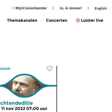
MijnConcertzender
|
Ja, ik doneer!
|
English
Themakanalen
Concerten
Luister live
assiek
chtendeditie
r 11 nov 2022 07:00 uur