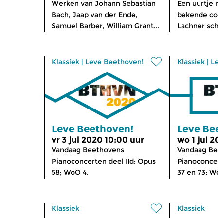
Werken van Johann Sebastian
Een uurtje
Bach, Jaap van der Ende,
bekende co
Samuel Barber, William Grant...
Lachner schr
Klassiek
|
Leve Beethoven!
Klassiek
|
L
Leve Beethoven!
Leve Be
vr 3 jul 2020 10:00 uur
wo 1 jul 
Vandaag Beethovens
Vandaag Be
Pianoconcerten deel IId: Opus
Pianoconcer
58; WoO 4.
37 en 73; W
Klassiek
Klassiek