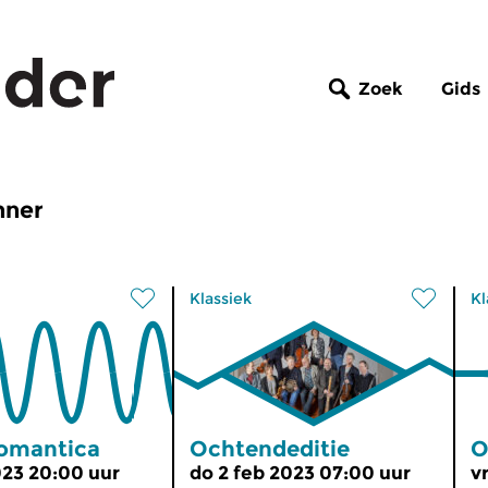
Zoek
Gids
hner
Klassiek
Kl
omantica
Ochtendeditie
O
2023 20:00 uur
do 2 feb 2023 07:00 uur
v