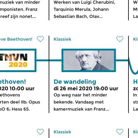
 muziek van minder
Werken van Luigi Cherubini,
We
mponisten. Franz
Tarquinio Merula, Johann
Me
eef zijn nonet...
Sebastian Bach, Olav...
La
eve Beethoven!
Klassiek
Kl
ethoven!
De wandeling
H
2020 10:00 uur
di 26 mei 2020 19:00 uur
z
ethovens
Op weg naar het minder
In
ten deel IIb: Opus
bekende. Vandaag met
st
oO 6; Hess 65.
kamermuziek van Franz...
La
Klassiek
Kl