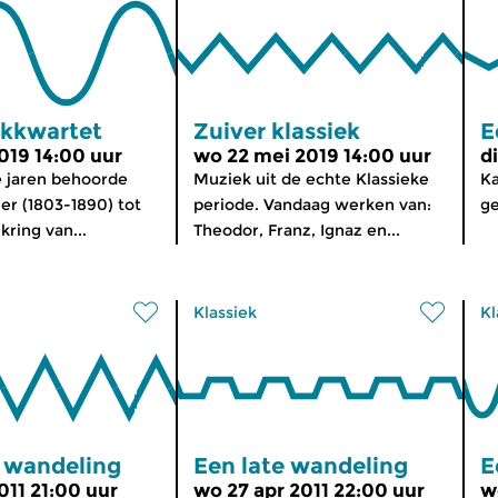
jkkwartet
Zuiver klassiek
E
2019 14:00 uur
wo 22 mei 2019 14:00 uur
d
ge jaren behoorde
Muziek uit de echte Klassieke
K
er (1803-1890) tot
periode. Vandaag werken van:
ge
kring van...
Theodor, Franz, Ignaz en...
Klassiek
Kl
e wandeling
Een late wandeling
E
011 21:00 uur
wo 27 apr 2011 22:00 uur
w