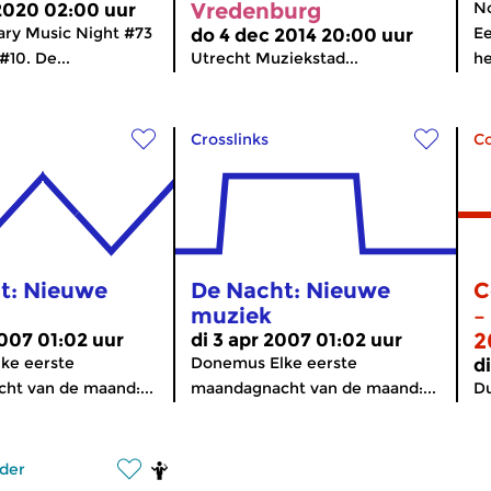
Vredenburg
N
2020 02:00 uur
ry Music Night #73
Ee
do 4 dec 2014 20:00 uur
#10. De...
Utrecht Muziekstad...
he
Crosslinks
C
t: Nieuwe
De Nacht: Nieuwe
C
muziek
–
2
2007 01:02 uur
di 3 apr 2007 01:02 uur
ke eerste
Donemus Elke eerste
d
ht van de maand:...
maandagnacht van de maand:...
Du
der