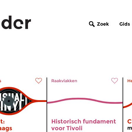
Zoek
Gids
s
Raakvlakken
H
t:
Historisch fundament
C
aags
voor Tivoli
m