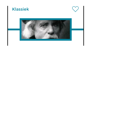
Klassiek
Ochtendeditie
ma 7 dec 2020 07:00 uur
Werken van Jean Mouton,
François Couperin, Jean
Philippe Rameau, Silvius...
Klassiek