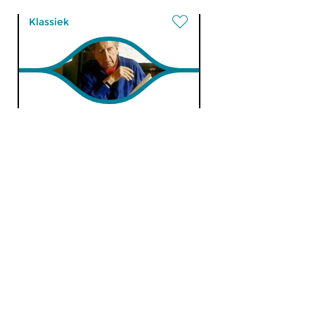
Klassiek
Het Strijkkwartet
zo 17 nov 2024 12:00 uur
Het strijkkwartet Ainsi la nuit…
uit 1976 van Henri Dutilleux
wordt algemeen als een van...
Klassiek