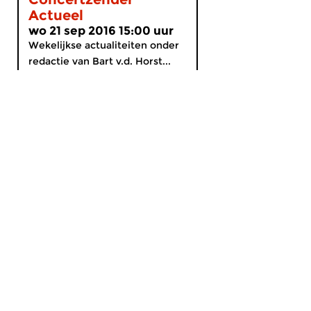
Actueel
wo 21 sep 2016 15:00 uur
Wekelijkse actualiteiten onder
redactie van Bart v.d. Horst...
MijnCZ
|
Ja, ik doneer!
|
English
Home
Gids
Nieuws
Programma’s
Themakanalen