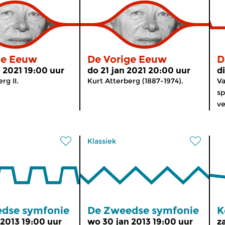
ge Eeuw
De Vorige Eeuw
D
 2021 19:00 uur
do 21 jan 2021 20:00 uur
d
rg II.
Kurt Atterberg (1887-1974).
Va
sp
ve
Klassiek
dse symfonie
De Zweedse symfonie
K
 2013 19:00 uur
wo 30 jan 2013 19:00 uur
z