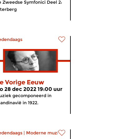
 Zweedse Symfonici Deel 2:
terberg
edendaags
e Vorige Eeuw
o 28 dec 2022 19:00 uur
uziek gecomponeerd in
andinavië in 1922.
edendaags
|
Moderne muziek