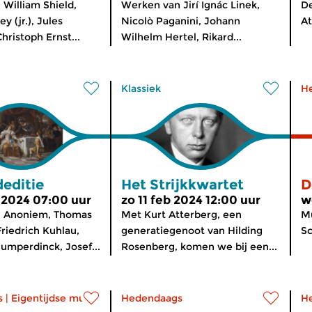
William Shield,
Werken van Jirí Ignác Linek,
De
y (jr.), Jules
Nicolò Paganini, Johann
At
hristoph Ernst...
Wilhelm Hertel, Rikard...
Klassiek
H
editie
Het Strijkkwartet
D
 2024 07:00 uur
zo 11 feb 2024 12:00 uur
w
 Anoniem, Thomas
Met Kurt Atterberg, een
M
 Friedrich Kuhlau,
generatiegenoot van Hilding
Sc
umperdinck, Josef...
Rosenberg, komen we bij een...
s
|
Eigentijdse muziek
Hedendaags
H