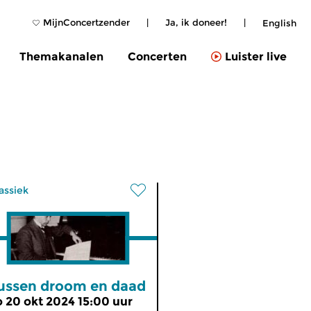
MijnConcertzender
|
Ja, ik doneer!
|
English
Themakanalen
Concerten
Luister live
assiek
ussen droom en daad
o 20 okt 2024 15:00 uur