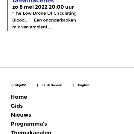
DreamScenes
zo 8 mei 2022 20:00 uur
“The Low Drone Of Circulating
Blood…” Een ononderbroken
mix van ambient...
MijnCZ
|
Ja, ik doneer!
|
English
Home
Gids
Nieuws
Programma’s
Themakanalen