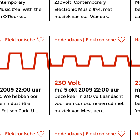
ontemporary
230Volt. Contemporary
Ma
Music #46, with the
Electronic Music #44, met
be
m O’Rourke...
muziek van o.a. Wander...
aa
s
|
Elektronische muziek
Hedendaags
|
Elektronische muziek
H
230 Volt
2
 2009 22:00 uur
ma 5 okt 2009 22:00 uur
m
k. We hebben oor
Deze keer in 230 volt aandacht
M
en industriële
voor een curiosum: een cd met
be
Fetisch Park. U...
muziek van Messiaen...
‘m
s
|
Elektronische muziek
Hedendaags
|
Elektronische muziek
H