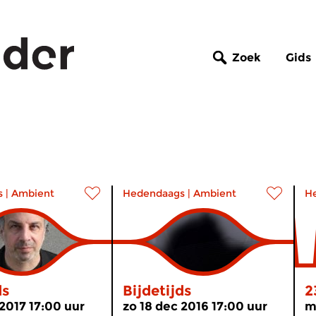
Zoek
Gids
s
|
Ambient
Hedendaags
|
Ambient
H
ds
Bijdetijds
2
 2017 17:00 uur
zo 18 dec 2016 17:00 uur
m