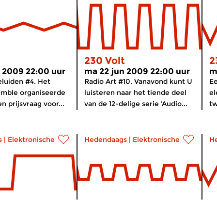
230 Volt
2
 2009 22:00 uur
ma 22 jun 2009 22:00 uur
m
luiden #4. Het
Radio Art #10. Vanavond kunt U
Ee
mble organiseerde
luisteren naar het tiende deel
el
en prijsvraag voor...
van de 12-delige serie ‘Audio...
tw
s
|
Elektronische muziek
Hedendaags
|
Elektronische muziek
H
230 Volt
2