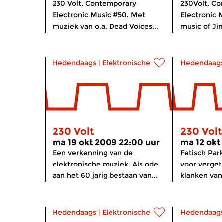
230 Volt. Contemporary
230Volt. C
Electronic Music #50. Met
Electronic 
muziek van o.a. Dead Voices...
music of Ji
Hedendaags
|
Elektronische muziek
Hedendaag
230 Volt
230 Volt
ma 19 okt 2009 22:00 uur
ma 12 okt
Een verkenning van de
Fetisch Par
elektronische muziek. Als ode
voor verget
aan het 60 jarig bestaan van...
klanken van 
Hedendaags
|
Elektronische muziek
Hedendaag