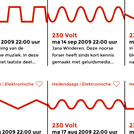
230 Volt
2
 2009 22:00 uur
ma 14 sep 2009 22:00 uur
m
ning van de
Jana Winderen. Deze noorse
In
he muziek. In deze
forser heeft sinds kort kennis
bl
et laatste deel...
gemaakt met geluidsmedia...
na
s
|
Elektronische muziek
Hedendaags
|
Elektronische muziek
H
230 Volt
2
 2009 22:00 uur
ma 17 aug 2009 22:00 uur
m