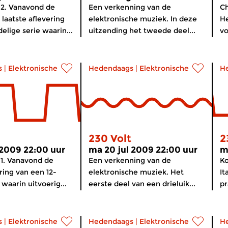
12. Vanavond de
Een verkenning van de
Ch
 laatste aflevering
elektronische muziek. In deze
He
elige serie waarin...
uitzending het tweede deel...
vo
s
|
Elektronische muziek
Hedendaags
|
Elektronische muziek
H
230 Volt
2
 2009 22:00 uur
ma 20 jul 2009 22:00 uur
m
11. Vanavond de
Een verkenning van de
Ko
ring van een 12-
elektronische muziek. Het
It
 waarin uitvoerig...
eerste deel van een drieluik...
pr
s
|
Elektronische muziek
Hedendaags
|
Elektronische muziek
H