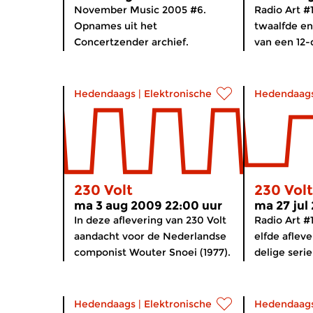
November Music 2005 #6.
Radio Art #
Opnames uit het
twaalfde en
Concertzender archief.
van een 12-d
Hedendaags
|
Elektronische muziek
Hedendaag
230 Volt
230 Volt
ma 3 aug 2009 22:00 uur
ma 27 jul
In deze aflevering van 230 Volt
Radio Art #
aandacht voor de Nederlandse
elfde afleve
componist Wouter Snoei (1977).
delige serie
Hedendaags
|
Elektronische muziek
Hedendaag