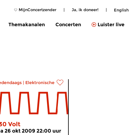
MijnConcertzender
|
Ja, ik doneer!
|
English
Themakanalen
Concerten
Luister live
edendaags
|
Elektronische muziek
30 Volt
a 26 okt 2009 22:00 uur