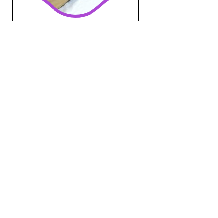
Anadolu Havasi
vr 3 mei 2019 22:00 uur
Anadolu Havasi laat de
diversiteit van de vele muzikale
genres van Turkije zien en...
Wereld
Anadolu Havasi
vr 5 apr 2019 22:00 uur
Anadolu Havasi laat de
diversiteit van de vele muzikale
genres van Turkije zien en...