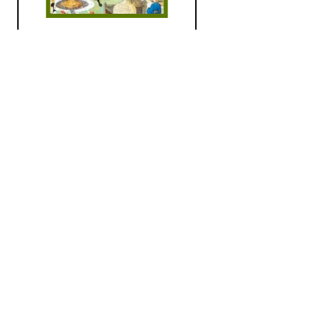
Antiqua versus Nova
zo 25 mei 2014 15:00 uur
Oud en Nieuw – Modern of
Antiek, monodie – vroege
meerstemmigheid. In Antiqua...
Oud
Antiqua versus Nova
zo 27 apr 2014 15:00 uur
Oud en Nieuw – Modern of
Antiek, monodie – vroege
meerstemmigheid. In Antiqua...