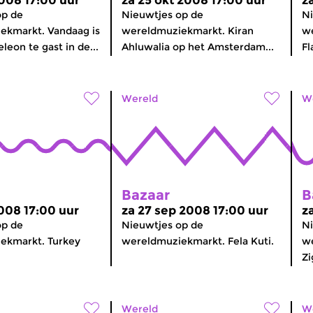
2008 17:00 uur
za 25 okt 2008 17:00 uur
z
op de
Nieuwtjes op de
Ni
ekmarkt. Vandaag is
wereldmuziekmarkt. Kiran
w
leon te gast in de...
Ahluwalia op het Amsterdam...
Fl
Wereld
W
Bazaar
B
2008 17:00 uur
za 27 sep 2008 17:00 uur
z
op de
Nieuwtjes op de
Ni
ekmarkt. Turkey
wereldmuziekmarkt. Fela Kuti.
w
Zi
Wereld
W