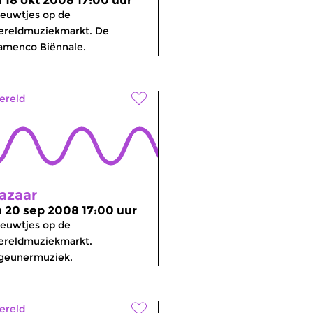
a 18 okt 2008 17:00 uur
euwtjes op de
ereldmuziekmarkt. De
amenco Biënnale.
ereld
azaar
a 20 sep 2008 17:00 uur
euwtjes op de
ereldmuziekmarkt.
geunermuziek.
ereld