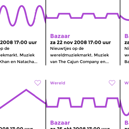
Bazaar
B
 2008 17:00 uur
za 22 nov 2008 17:00 uur
z
op de
Nieuwtjes op de
Ni
ekmarkt. Muziek
wereldmuziekmarkt. Muziek
we
 Khan en Natacha...
van The Cajun Company en...
Ba
Wereld
W
Bazaar
B