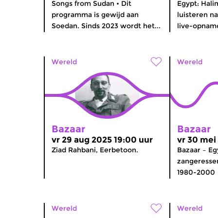
Songs from Sudan • Dit
Egypt: Hali
programma is gewijd aan
luisteren n
Soedan. Sinds 2023 wordt het...
live-opname
Wereld
Wereld
Bazaar
Bazaar
vr 29 aug 2025 19:00 uur
vr 30 mei
Ziad Rahbani, Eerbetoon.
Bazaar – Eg
zangeresse
1980-2000
Wereld
Wereld