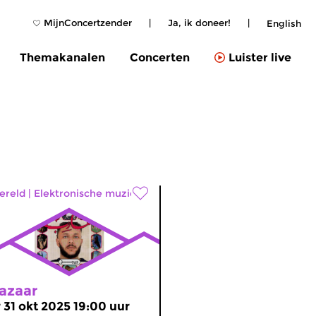
MijnConcertzender
|
Ja, ik doneer!
|
English
Themakanalen
Concerten
Luister live
ereld
|
Elektronische muziek
azaar
r 31 okt 2025 19:00 uur