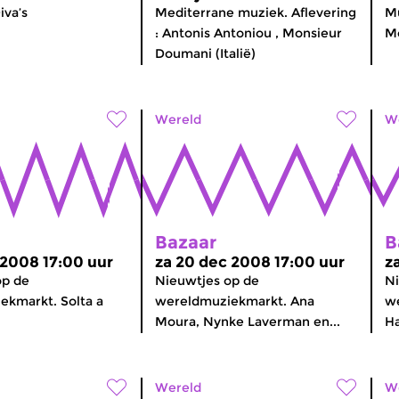
iva’s
Mediterrane muziek. Aflevering
Mu
: Antonis Antoniou , Monsieur
M
Doumani (Italië)
Wereld
W
Bazaar
B
 2008 17:00 uur
za 20 dec 2008 17:00 uur
z
op de
Nieuwtjes op de
Ni
ekmarkt. Solta a
wereldmuziekmarkt. Ana
w
Moura, Nynke Laverman en...
Ha
Wereld
W