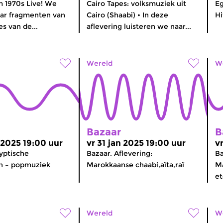
m 1970s Live! We
Cairo Tapes: volksmuziek uit
Eg
aar fragmenten van
Cairo (Shaabi) • In deze
Hi
s van de...
aflevering luisteren we naar...
Wereld
W
Bazaar
B
 2025 19:00 uur
vr 31 jan 2025 19:00 uur
v
yptische
Bazaar. Aflevering:
Ba
n – popmuziek
Marokkaanse chaabi,aïta,raï
M
et
Wereld
W