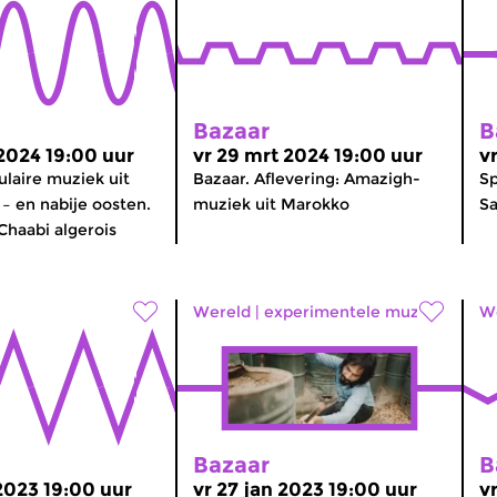
Bazaar
B
 2024 19:00 uur
vr 29 mrt 2024 19:00 uur
v
ulaire muziek uit
Bazaar. Aflevering: Amazigh-
Sp
– en nabije oosten.
muziek uit Marokko
Sa
Chaabi algerois
Wereld
|
experimentele muziek
W
Bazaar
B
 2023 19:00 uur
vr 27 jan 2023 19:00 uur
v