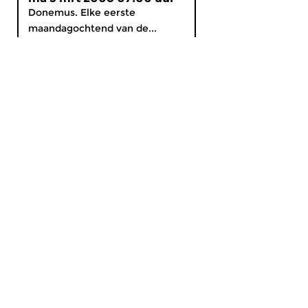
Donemus. Elke eerste
maandagochtend van de...
MijnCZ
|
Ja, ik doneer!
|
English
Home
Gids
Nieuws
Programma’s
Themakanalen
Concerten