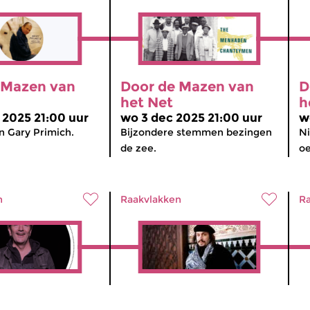
 Mazen van
Door de Mazen van
D
het Net
h
 2025 21:00 uur
wo 3 dec 2025 21:00 uur
w
n Gary Primich.
Bijzondere stemmen bezingen
Ni
de zee.
oe
n
Raakvlakken
Ra
 Mazen van
Door de Mazen van
D