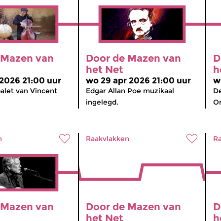
 Mazen van
Door de Mazen van
D
het Net
h
2026 21:00 uur
wo 29 apr 2026 21:00 uur
w
alet van Vincent
Edgar Allan Poe muzikaal
D
ingelegd.
Or
n
Raakvlakken
Ra
 Mazen van
Door de Mazen van
D
het Net
h