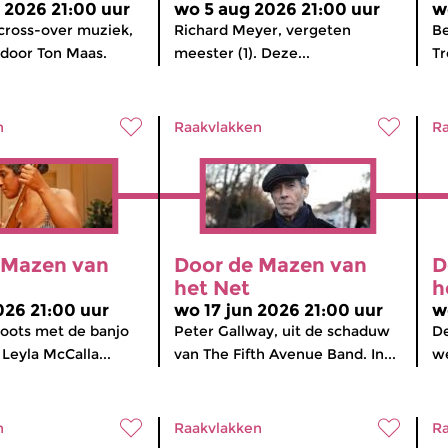
 2026 21:00 uur
wo 5 aug 2026 21:00 uur
w
cross-over muziek,
Richard Meyer, vergeten
B
 door Ton Maas.
meester (1). Deze...
Tr
n
Raakvlakken
Ra
 Mazen van
Door de Mazen van
D
het Net
h
026 21:00 uur
wo 17 jun 2026 21:00 uur
w
roots met de banjo
Peter Gallway, uit de schaduw
De
 Leyla McCalla...
van The Fifth Avenue Band. In...
we
n
Raakvlakken
Ra