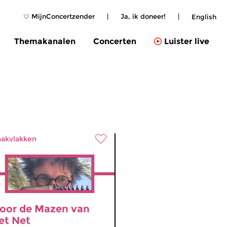
MijnConcertzender
|
Ja, ik doneer!
|
English
Themakanalen
Concerten
Luister live
akvlakken
oor de Mazen van
et Net