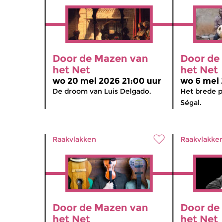
Door de Mazen van
Door de
het Net
het Net
wo 20 mei 2026 21:00 uur
wo 6 mei 
De droom van Luis Delgado.
Het brede p
Ségal.
Raakvlakken
Raakvlakke
Door de Mazen van
Door de
het Net
het Net