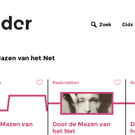
Zoek
Gids
Mazen van het Net
n
Raakvlakken
Ra
 Mazen van
Door de Mazen van
D
het Net
h