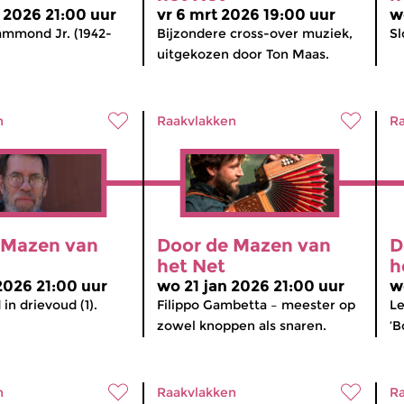
 2026 21:00 uur
vr 6 mrt 2026 19:00 uur
w
ammond Jr. (1942-
Bijzondere cross-over muziek,
Sl
uitgekozen door Ton Maas.
n
Raakvlakken
Ra
 Mazen van
Door de Mazen van
D
het Net
h
2026 21:00 uur
wo 21 jan 2026 21:00 uur
w
in drievoud (1).
Filippo Gambetta – meester op
Le
zowel knoppen als snaren.
‘B
n
Raakvlakken
Ra