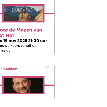
oor de Mazen van
et Net
o 19 nov 2025 21:00 uur
euwe koers vanuit de
rbron.
akvlakken
oor de Mazen van
meer info