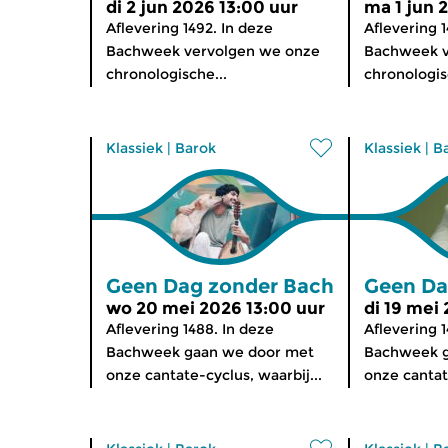
di 2 jun 2026 13:00 uur
ma 1 jun 
Aflevering 1492. In deze
Aflevering 
Bachweek vervolgen we onze
Bachweek v
chronologische...
chronologis
Klassiek
|
Barok
Klassiek
|
B
Geen Dag zonder Bach
Geen Da
wo 20 mei 2026 13:00 uur
di 19 mei
Aflevering 1488. In deze
Aflevering 1
Bachweek gaan we door met
Bachweek g
onze cantate-cyclus, waarbij...
onze cantate