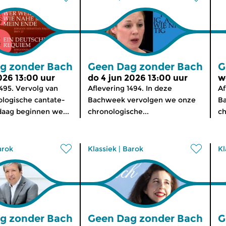
g zonder Bach
Geen Dag zonder Bach
G
026 13:00 uur
do 4 jun 2026 13:00 uur
w
1495. Vervolg van
Aflevering 1494. In deze
Af
logische cantate-
Bachweek vervolgen we onze
B
daag beginnen we...
chronologische...
ch
arok
Klassiek
|
Barok
Kl
g zonder Bach
Geen Dag zonder Bach
G