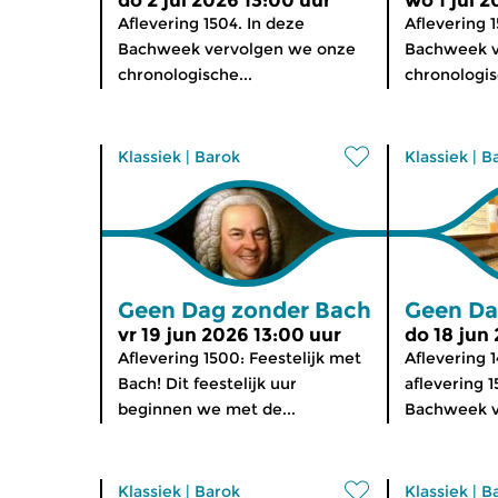
do 2 jul 2026 13:00 uur
wo 1 jul 2
Aflevering 1504. In deze
Aflevering 1
Bachweek vervolgen we onze
Bachweek v
chronologische...
chronologis
Klassiek
|
Barok
Klassiek
|
B
Geen Dag zonder Bach
Geen Da
vr 19 jun 2026 13:00 uur
do 18 jun
Aflevering 1500: Feestelijk met
Aflevering 
Bach! Dit feestelijk uur
aflevering 1
beginnen we met de...
Bachweek v
Klassiek
|
Barok
Klassiek
|
B