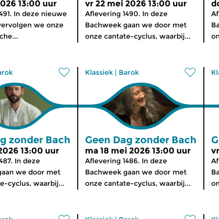
2026 13:00 uur
vr 22 mei 2026 13:00 uur
d
1491. In deze nieuwe
Aflevering 1490. In deze
Af
ervolgen we onze
Bachweek gaan we door met
B
che...
onze cantate-cyclus, waarbij...
on
arok
Klassiek
|
Barok
Kl
g zonder Bach
Geen Dag zonder Bach
G
 2026 13:00 uur
ma 18 mei 2026 13:00 uur
v
487. In deze
Aflevering 1486. In deze
Af
aan we door met
Bachweek gaan we door met
B
-cyclus, waarbij...
onze cantate-cyclus, waarbij...
on