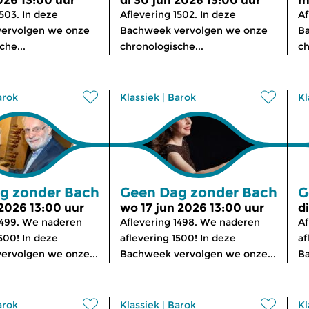
026 13:00 uur
di 30 jun 2026 13:00 uur
m
503. In deze
Aflevering 1502. In deze
Af
ervolgen we onze
Bachweek vervolgen we onze
B
che...
chronologische...
ch
arok
Klassiek
|
Barok
Kl
g zonder Bach
Geen Dag zonder Bach
G
 2026 13:00 uur
wo 17 jun 2026 13:00 uur
d
1499. We naderen
Aflevering 1498. We naderen
Af
500! In deze
aflevering 1500! In deze
af
ervolgen we onze...
Bachweek vervolgen we onze...
Ba
arok
Klassiek
|
Barok
Kl