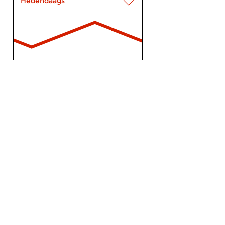
Hedendaags
Il Futurismo
di 7 jul 2009 00:00 uur
Arjen Grolleman bespreekt
nieuwe albums die
vooruitlopen op het veld. Van...
Hedendaags
Il Futurismo