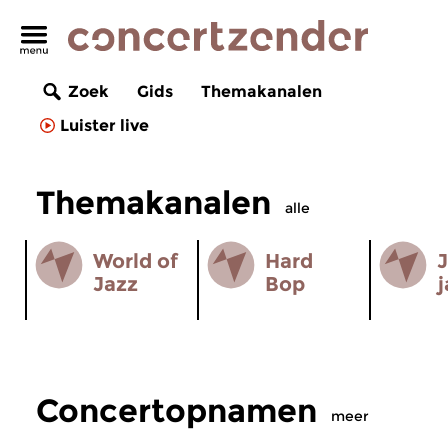
Zoek
Gids
Themakanalen
Luister live
Themakanalen
alle
World of
Hard
J
Jazz
Bop
j
Concertopnamen
meer