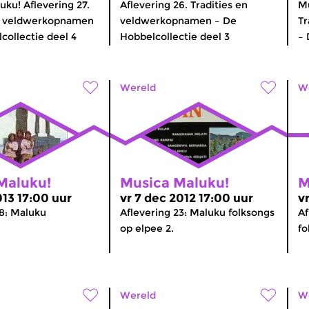
uku! Aflevering 27.
Aflevering 26. Tradities en
Mu
en veldwerkopnamen
veldwerkopnamen – De
Tr
collectie deel 4
Hobbelcollectie deel 3
– 
Wereld
W
Maluku!
Musica Maluku!
M
013 17:00 uur
vr 7 dec 2012 17:00 uur
v
18: Maluku
Aflevering 23: Maluku folksongs
Af
op elpee 2.
fo
Wereld
W