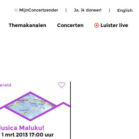
MijnConcertzender
|
Ja, ik doneer!
|
English
Themakanalen
Concerten
Luister live
ereld
usica Maluku!
r 1 mrt 2013 17:00 uur