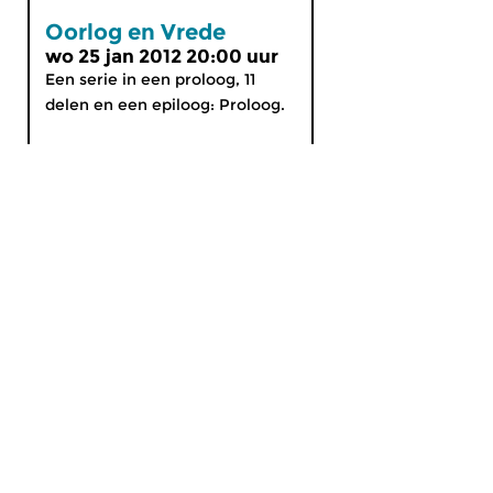
Oorlog en Vrede
wo 25 jan 2012 20:00 uur
Een serie in een proloog, 11
delen en een epiloog: Proloog.
MijnCZ
|
Ja, ik doneer!
|
English
Home
Gids
Nieuws
Programma’s