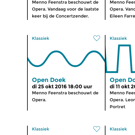
Menno Feenstra beschouwt de
Menno Feen
Opera. Vandaag voor de laatste
Opera. Van
keer bij de Concertzender.
Eileen Farre
Klassiek
Klassiek
Open Doek
Open D
di 25 okt 2016 18:00 uur
di 11 okt 
Menno Feenstra beschouwt de
Menno Feen
Opera.
Opera. Leon
Portret
Klassiek
Klassiek