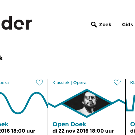
Zoek
Gids
k
pera
Klassiek
|
Opera
Kl
oek
Open Doek
O
2016 18:00 uur
di 22 nov 2016 18:00 uur
d