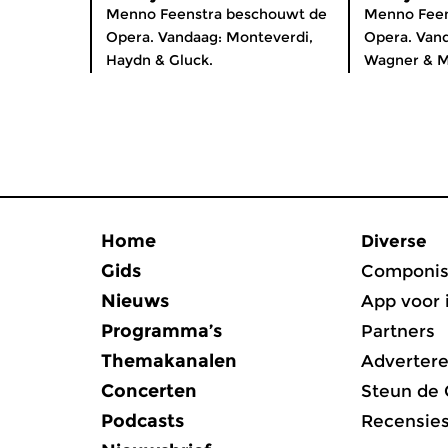
Menno Feenstra beschouwt de
Menno Feen
Opera. Vandaag: Monteverdi,
Opera. Vand
Haydn & Gluck.
Wagner & M
Home
Diverse
Gids
Componis
Nieuws
App voor 
Programma’s
Partners
Themakanalen
Adverter
Concerten
Steun de
Podcasts
Recensie