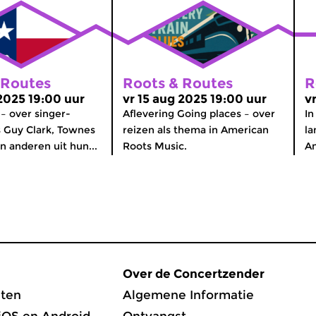
 Routes
Roots & Routes
R
 2025 19:00 uur
vr 15 aug 2025 19:00 uur
v
 – over singer-
Aflevering Going places – over
In
 Guy Clark, Townes
reizen als thema in American
la
n anderen uit hun...
Roots Music.
Am
Over de Concertzender
ten
Algemene Informatie