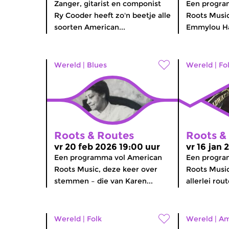
Zanger, gitarist en componist
Een progra
Ry Cooder heeft zo'n beetje alle
Roots Music
soorten American...
Emmylou Ha
Wereld
|
Blues
Wereld
|
Fo
Roots & Routes
Roots &
vr 20 feb 2026 19:00 uur
vr 16 jan 
Een programma vol American
Een progr
Roots Music, deze keer over
Roots Music
stemmen – die van Karen...
allerlei rou
Wereld
|
Folk
Wereld
|
Am