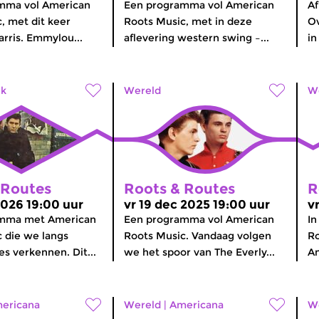
mma vol American
Een programma vol American
Af
, met dit keer
Roots Music, met in deze
Ov
rris. Emmylou...
aflevering western swing –...
in
lk
Wereld
W
 Routes
Roots & Routes
R
2026 19:00 uur
vr 19 dec 2025 19:00 uur
v
amma met American
Een programma vol American
In
 die we langs
Roots Music. Vandaag volgen
Ro
tes verkennen. Dit...
we het spoor van The Everly...
Am
ericana
Wereld
|
Americana
W