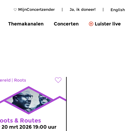
MijnConcertzender
|
Ja, ik doneer!
|
English
Themakanalen
Concerten
Luister live
ereld
|
Roots
oots & Routes
r 20 mrt 2026 19:00 uur