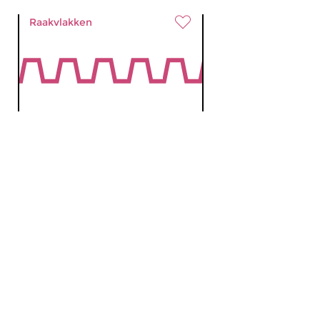
Raakvlakken
Tussen Concertzaal en
Filmtheater
do 20 sep 2012 20:00 uur
Klassieke filmscores van de
Japanse componist Fumio...
Raakvlakken